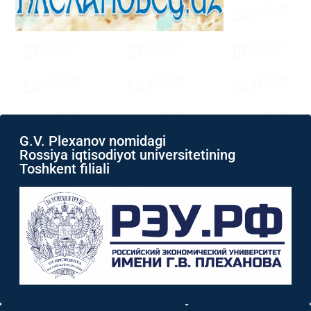
G.V. Plexanov nomidagi
Rossiya iqtisodiyot universitetining
Toshkent filiali
IJTIMOY TARMOQLAR
ISH VAQTI