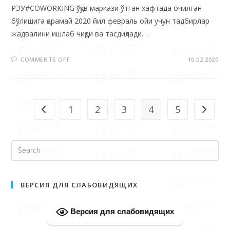
бўлишига қарамай 2020 йил февраль ойи учун тадбирлар
жадвалини ишлаб чиқди ва тасдиқлади.…
COMMENTS OFF
10.02.2020
1
2
3
4
5
ВЕРСИЯ ДЛЯ СЛАБОВИДЯЩИХ
Версия для слабовидящих