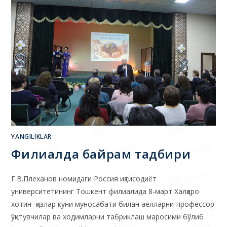
YANGILIKLAR
Филиалда байрам тадбири
Г.В.Плеханов номидаги Россия иқтисодиёт
университетининг Тошкент филиалида 8-март Халқаро
хотин -қизлар куни муносабати билан аёлларни-профессор
ўқитувчилар ва ходимларни табриклаш маросими бўлиб
ўтди. Байрамона кайфиятда филиалнинг аёлларини
Ўзбекистон Республикаси Фанлар академияси…