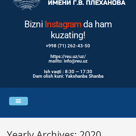
Bizni
Youtube
da ham kuzating!
+998 (71) 262-43-50
https://reu.uz/uz/
mailto: info@reu.uz
Ish vaqti : 8:30 — 17:30
Dam olish kuni: Yakshanba Shanba
Universitet haqida
Bosh sahifa
Yearly Archives: 2020
>>
2020
>>
Page 4