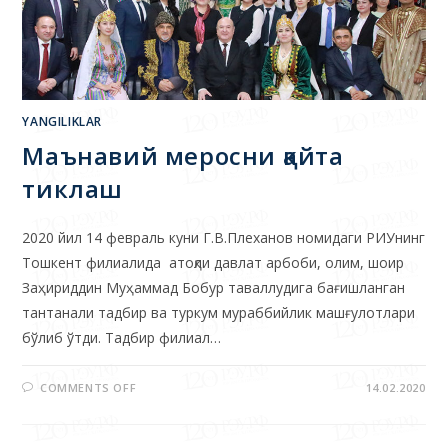
YANGILIKLAR
Маънавий меросни қайта
тиклаш
2020 йил 14 февраль куни Г.В.Плеханов номидаги РИУнинг
Тошкент филиалида атоқли давлат арбоби, олим, шоир
Заҳириддин Муҳаммад Бобур таваллудига бағишланган
тантанали тадбир ва туркум мураббийлик машғулотлари
бўлиб ўтди. Тадбир филиал…
COMMENTS OFF
14.02.2020