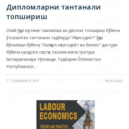
топшириш
Олий ўқув юртини тамомлаш ва диплом топшириш бўйича
ўтказилган тантанали тадбирда “Иқтисодиёт” ўқув
йўналиши бўйича “Халқаро иқтисодиёт ва бизнес” дастури
бўйича кундузги сиртқи таълим магистратура
битирувчилари тўпланди. Тадбирни Ўзбекистон
Республикаси…
COMMENTS OFF
05.03.2020