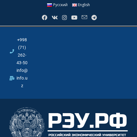
Русский
English
+998
(71)
262-
43-50
info@
info.u
z