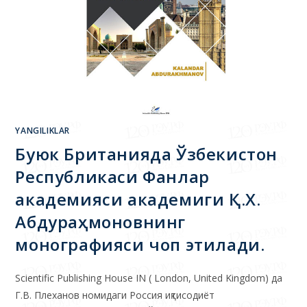
YANGILIKLAR
Буюк Британияда Ўзбекистон
Республикаси Фанлар
академияси академиги Қ.Х.
Абдураҳмоновнинг
монографияси чоп этилади.
Scientific Publishing House IN ( London, United Kingdom) да
Г.В. Плеханов номидаги Россия иқтисодиёт
университетининг раҳбари, Ўзбекистон Республикаси
Фанлар академиясининг академиги Қ.Х.Абдураҳмоновнинг