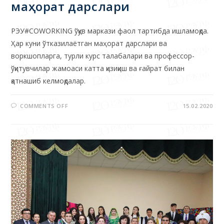
РЭУ#COWORKING ўқув маркази фаол тартибда ишламоқда.
Ҳар куни ўтказилаётган маҳорат дарслари ва
воркшопларга, турли курс талабалари ва профессор-
ўқитувчилар жамоаси катта қизиқиш ва ғайрат билан
қатнашиб келмоқдалар.
COMMENTS OFF
15.02.2020