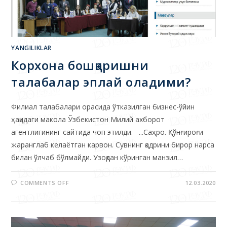
YANGILIKLAR
Корхона бошқаришни
талабалар эплай оладими?
Филиал талабалари орасида ўтказилган бизнес-ўйин
ҳақидаги макола Ўзбекистон Милий ахборот
агентлигининг сайтида чоп этилди. ...Саҳро. Қўнғироғи
жаранглаб келаётган карвон. Сувнинг қадрини бирор нарса
билан ўлчаб бўлмайди. Узоқдан кўринган манзил…
COMMENTS OFF
12.03.2020