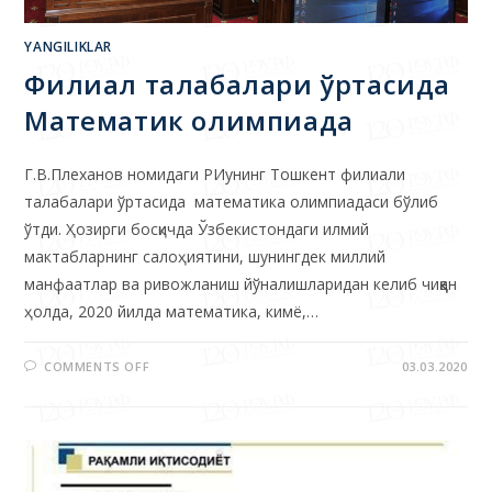
YANGILIKLAR
Филиал талабалари ўртасида
Математик олимпиада
Г.В.Плеханов номидаги РИунинг Тошкент филиали
талабалари ўртасида математика олимпиадаси бўлиб
ўтди. Ҳозирги босқичда Ўзбекистондаги илмий
мактабларнинг салоҳиятини, шунингдек миллий
манфаатлар ва ривожланиш йўналишларидан келиб чиққан
ҳолда, 2020 йилда математика, кимё,…
COMMENTS OFF
03.03.2020