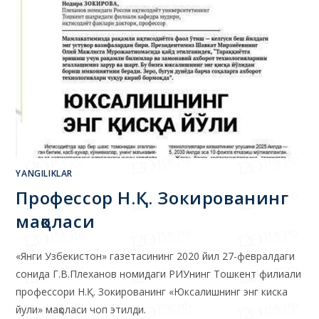
YANGILIKLAR
Профессор Н.Қ. Зокированинг
мақоласи
«Янги Узбекистон» газетасининг 2020 йил 27-февралдаги
сонида Г.В.Плеханов номидаги РИУнинг Тошкент филиали
профессори Н.Қ. Зокированинг «Юксалишнинг энг киска
йули» мақоласи чоп этилди.