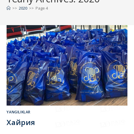
YANGILIKLAR
Хайрия
Г.В.Плеханов номидаги Россия иқтисодиёт
университетининг Тошкент шаҳридаги филиали жамоаси