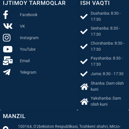
Dushanba: 8:30 -
Facebook
17:30
VK
Seshanba: 8:30 -
17:30
Instagram
Chorshanba: 8:30 -
YouTube
17:30
Payshanba: 8:30 -
Email
17:30
Telegram
Juma: 8:30 - 17:30
Shanba: Dam olish
kuni
Yakshanba: Dam
olish kuni
MANZIL
100164, O'zbekiston Respublikasi, Toshkent shahri, Mirzo-
Ulugbek tumani, Yalangach, Shahriobod ko'chasi 3-uy