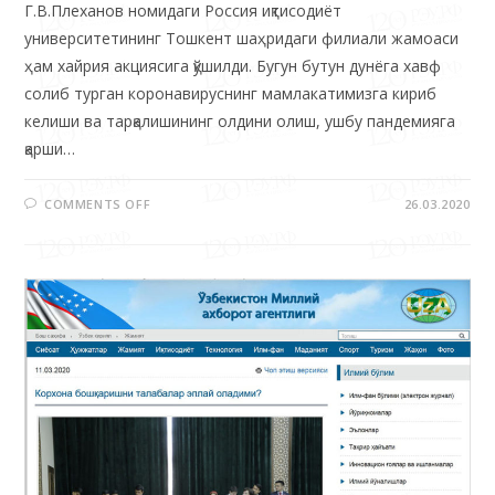
ҳам хайрия акциясига қўшилди. Бугун бутун дунёга хавф
солиб турган коронавируснинг мамлакатимизга кириб
келиши ва тарқалишининг олдини олиш, ушбу пандемияга
қарши…
COMMENTS OFF
26.03.2020