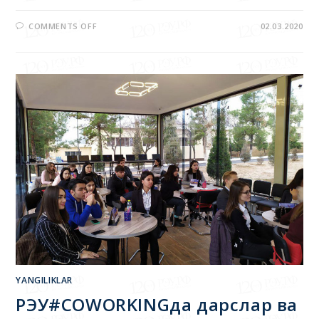
COMMENTS OFF
02.03.2020
YANGILIKLAR
РЭУ#COWORKINGда дарслар ва
маҳорат дарслари