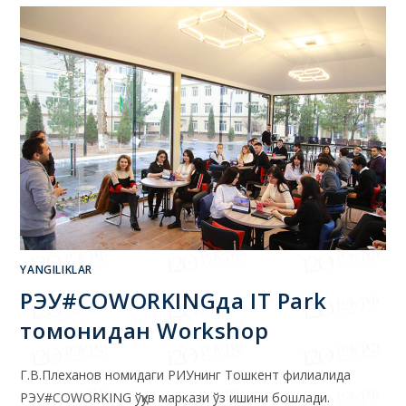
YANGILIKLAR
РЭУ#COWORKINGда IT Park
томонидан Workshop
Г.В.Плеханов номидаги РИУнинг Тошкент филиалида
РЭУ#COWORKING ўқув маркази ўз ишини бошлади.
РЭУ#COWORKING ўқув маркази ўтган хафтада очилган