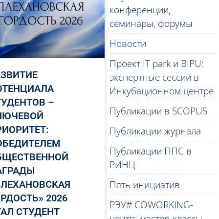
конференции,
семинары, форумы
Новости
Проект IT park и BIPU:
АЗВИТИЕ
экспертные сессии в
ОТЕНЦИАЛА
Инкубационном центре
ТУДЕНТОВ –
Публикации в SCOPUS
ЛЮЧЕВОЙ
РИОРИТЕТ:
Публикации журнала
ОБЕДИТЕЛЕМ
Публикации ППС в
БЩЕСТВЕННОЙ
РИНЦ
АГРАДЫ
Пять инициатив
ПЛЕХАНОВСКАЯ
ОРДОСТЬ» 2026
РЭУ# COWORKING-
ТАЛ СТУДЕНТ
центр: мастер-классы,