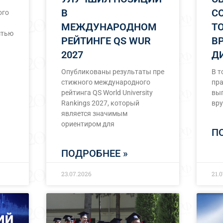
В
С
ого
МЕЖДУНАРОДНОМ
Т
стью
РЕЙТИНГЕ QS WUR
В
2027
Д
Опубликованы результаты пре
В т
стижного международного
пра
рейтинга QS World University
вып
Rankings 2027, который
вру
является значимым
ориентиром для
П
ПОДРОБНЕЕ »
23.07.2026
21.