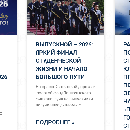
ВЫПУСКНОЙ – 2026:
Р
ЯРКИЙ ФИНАЛ
П
СТУДЕНЧЕСКОЙ
С
ЖИЗНИ И НАЧАЛО
К
26
БОЛЬШОГО ПУТИ
П
П
На красной ковровой дорожке
О
-золотой фонд Ташкентского
филиала: лучшие выпускники,
Н
получившие дипломы с
«
х
Г
ПОДРОБНЕЕ »
С