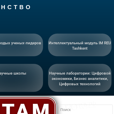
 Н С Т В О
лодых ученых-лидеров
Интеллектуальный модуль IM REU
Tashkent
аучные школы
Научные лаборатории: Цифровой
экономики, Бизнес аналитики,
Цифровых технологий
НТАМ