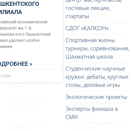
АШКЕНТСКОГО
гостевые лекции,
ИЛИАЛА
стартапы
ссийский экономический
СДОГ «ҚАЛҚОН»
верситет им. Г.В.
ханова и его Ташкентский
Спортивная жизнь:
иал уделяют особое
имание
турниры, соревнования,
Шахматная школа
ОДРОБНЕЕ »
Студенческие научные
кружки: дебаты, круглые
07.2026
столы, деловые игры
Экологические проекты
Эксперты филиала в
СМИ