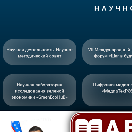
Н А У Ч Н
Научная деятельность. Научно-
VII Международный
методический совет
форум «Шаг в буд
Научная лаборатория
Цифровая медиа-
исследования зеленой
«МедиаТехРЭ
экономики «GreenEcoHuB»
А