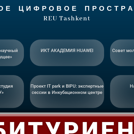
 О Е Ц И Ф Р О В О Е П Р О С Т Р А
REU Tashkent
 научный
ИКТ АКАДЕМИЯ HUAWEI
Совет мо
ущее»
студия
Проект IT park и BIPU: экспертные
Н
У»
сессии в Инкубационном центре
БИТУРИЕ