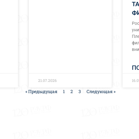
Т
Ф
Ро
уни
Пле
фил
вн
П
21.07.2026
16.
« Предыдущая
1
2
3
Следующая »