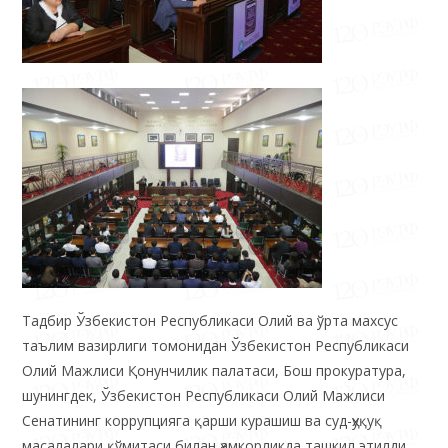
Тадбир Ўзбекистон Республикаси Олий ва ўрта махсус
таълим вазирлиги томонидан Ўзбекистон Республикаси
Олий Мажлиси Қонунчилик палатаси, Бош прокуратура,
шунингдек, Ўзбекистон Республикаси Олий Мажлиси
Сенатининг коррупцияга қарши курашиш ва суд-ҳуқуқ
масалалари қўмитаси билан ҳамкорликда ташкил этилди.