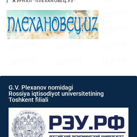
G.V. Plexanov nomidagi
Rossiya iqtisodiyot universitetining
Toshkent filiali