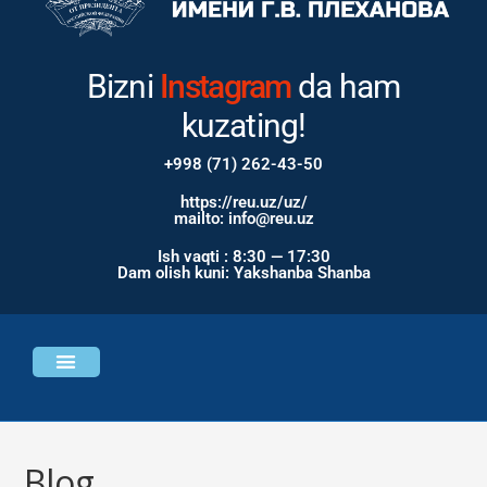
Bizni
Youtube
Instagram
da ham kuzating!
+998 (71) 262-43-50
https://reu.uz/uz/
mailto: info@reu.uz
Ish vaqti : 8:30 — 17:30
Dam olish kuni: Yakshanba Shanba
Universitet haqida
Bosh sahifa
Blog
>>
Yangiliklar
>>
Филиал ходимлари семинар ишида иштирок э