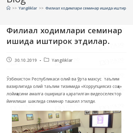
Филиал ходимлари семинар
ишида иштирок этдилар.
30.10.2019
Yangiliklar
Ўзбекистон Республикаси олий ва ўрта махсус таълим
вазирлигида олий таълим тизимида «Коррупциясиз соҳа»
лойиҳасини амалга оширишга қаратилган видеоселектор
йиғилиши шаклида семинар ташкил этилди.