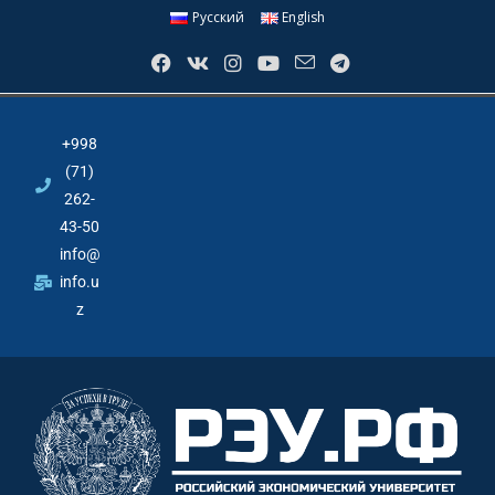
Русский
English
+998
(71)
262-
43-50
info@
info.u
z