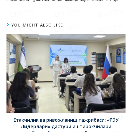
YOU MIGHT ALSO LIKE
Етакчилик ва ривожланиш тажрибаси: «РЭУ
Лидерлари» дастури иштирокчилари
талабалар билан учрашув ўтказишди
09.06.2026