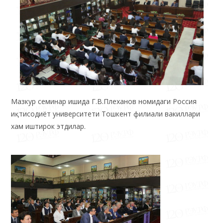
Мазкур семинар ишида Г.В.Плеханов номидаги Россия
иқтисодиёт университети Тошкент филиали вакиллари
хам иштирок этдилар.