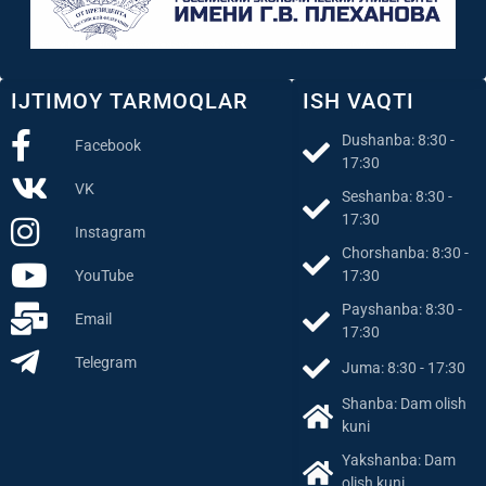
IJTIMOY TARMOQLAR
ISH VAQTI
Dushanba: 8:30 -
Facebook
17:30
VK
Seshanba: 8:30 -
17:30
Instagram
Chorshanba: 8:30 -
YouTube
17:30
Payshanba: 8:30 -
Email
17:30
Telegram
Juma: 8:30 - 17:30
Shanba: Dam olish
kuni
Yakshanba: Dam
olish kuni