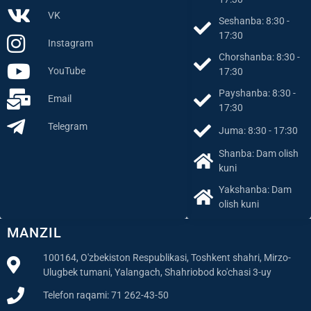
VK
Seshanba: 8:30 -
17:30
Instagram
Chorshanba: 8:30 -
YouTube
17:30
Payshanba: 8:30 -
Email
17:30
Telegram
Juma: 8:30 - 17:30
Shanba: Dam olish
kuni
Yakshanba: Dam
olish kuni
MANZIL
100164, O'zbekiston Respublikasi, Toshkent shahri, Mirzo-
Ulugbek tumani, Yalangach, Shahriobod ko'chasi 3-uy
Telefon raqami: 71 262-43-50