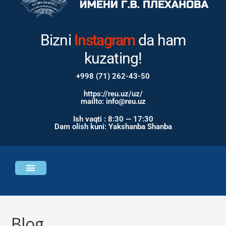
Bizni
Instagram
da ham
kuzating!
+998 (71) 262-43-50
https://reu.uz/uz/
mailto: info@reu.uz
Ish vaqti : 8:30 — 17:30
Dam olish kuni: Yakshanba Shanba
Universitet haqida
Bosh sahifa
Blog