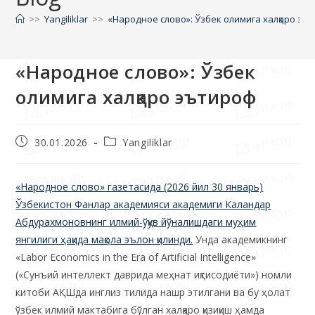
>>
Yangiliklar
>>
«Народное слово»: Ўзбек олимига халқаро эъ
«Народное слово»: Ўзбек
олимига халқаро эътироф
30.01.2026
Yangiliklar
«Народное слово» газетасида (2026 йил 30 январь)
Ўзбекистон Фанлар академияси академиги Каландар
Абдурахмоновнинг илмий-ўқув йўналишдаги муҳим
янгилиги ҳақида мақола эълон қилинди.
Унда академикнинг
«Labor Economics in the Era of Artificial Intelligence»
(«Сунъий интеллект даврида меҳнат иқтисодиёти») номли
китоби АҚШда инглиз тилида нашр этилгани ва бу ҳолат
ўзбек илмий мактабига бўлган халқаро қизиқиш ҳамда