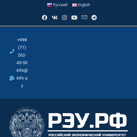
Русский
English
+998
(71)
262-
43-50
info@
info.u
z