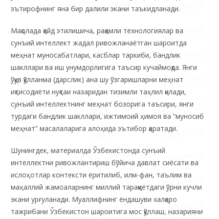
эътирофнинг яна бир далили экани таъкидланади.
Мақолада қайд этилишича, рақамли технологиялар ва
сунъий интеллект жадал ривожланаётган шароитда
меҳнат муносабатлари, касблар таркиби, бандлик
шакллари ва иш унумдорлигига таъсир кучаймоқда. Янги
ўқув қўлланма (дарслик) ана шу ўзгаришларни меҳнат
иқтисодиёти нуқтаи назаридан тизимли таҳлил қилади,
сунъий интеллектнинг меҳнат бозорига таъсири, янги
турдаги бандлик шакллари, ижтимоий ҳимоя ва “муносиб
меҳнат” масалаларига алоҳида эътибор қаратади.
Шунингдек, материалда Ўзбекистонда сунъий
интеллектни ривожлантириш бўйича давлат сиёсати ва
ислоҳотлар контексти ёритилиб, илм-фан, таълим ва
маҳаллий жамоаларнинг миллий тараққиётдаги ўрни кучли
экани урғуланади. Муаллифнинг ёндашуви халқаро
тажрибани Ўзбекистон шароитига мос қўллаш, назарияни