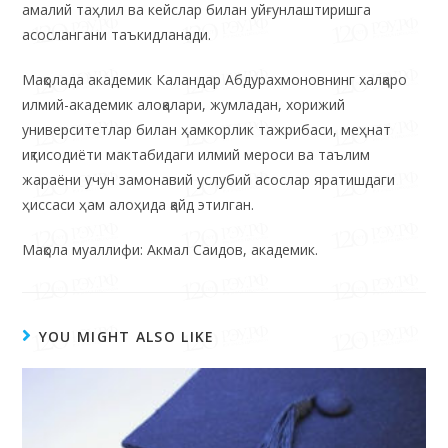
амалий таҳлил ва кейслар билан уйғунлаштиришга
асослангани таъкидланади.
Мақолада академик Каландар Абдурахмоновнинг халқаро
илмий-академик алоқалари, жумладан, хорижий
университетлар билан ҳамкорлик тажрибаси, меҳнат
иқтисодиёти мактабидаги илмий мероси ва таълим
жараёни учун замонавий услубий асослар яратишдаги
ҳиссаси ҳам алоҳида қайд этилган.
Мақола муаллифи: Акмал Саидов, академик.
YOU MIGHT ALSO LIKE