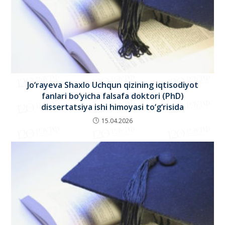
Jo‘rayeva Shaxlo Uchqun qizining iqtisodiyot
fanlari bo‘yicha falsafa doktori (PhD)
dissertatsiya ishi himoyasi to‘g‘risida
15.04.2026