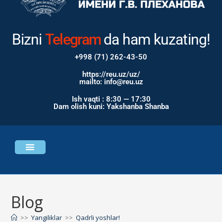
Bizni
Instagram
da ham
kuzating!
+998 (71) 262-43-50
https://reu.uz/uz/
mailto: info@reu.uz
Ish vaqti : 8:30 — 17:30
Dam olish kuni: Yakshanba Shanba
Universitet haqida
Bosh sahifa
Blog