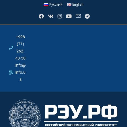
Русский
English
+998
(71)
262-
43-50
info@
info.u
z