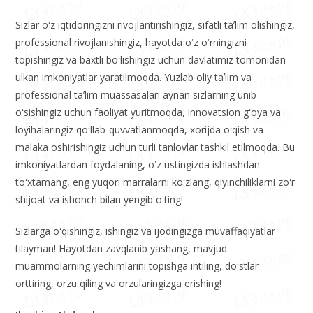
rivoji uchun ulkan hissa qoʻshib kelayotgan siz yoshlardan
gʻururlanamiz va sizlarga ishonamiz!
Sizlar oʻz iqtidoringizni rivojlantirishingiz, sifatli taʼlim olishingiz,
professional rivojlanishingiz, hayotda oʻz oʻrningizni
topishingiz va baxtli boʻlishingiz uchun davlatimiz tomonidan
ulkan imkoniyatlar yaratilmoqda. Yuzlab oliy taʼlim va
professional taʼlim muassasalari aynan sizlarning unib-
oʻsishingiz uchun faoliyat yuritmoqda, innovatsion gʻoya va
loyihalaringiz qoʻllab-quvvatlanmoqda, xorijda oʻqish va
malaka oshirishingiz uchun turli tanlovlar tashkil etilmoqda. Bu
imkoniyatlardan foydalaning, oʻz ustingizda ishlashdan
toʻxtamang, eng yuqori marralarni koʻzlang, qiyinchiliklarni zoʻr
shijoat va ishonch bilan yengib oʻting!
Sizlarga oʻqishingiz, ishingiz va ijodingizga muvaffaqiyatlar
tilayman! Hayotdan zavqlanib yashang, mavjud
muammolarning yechimlarini topishga intiling, doʻstlar
orttiring, orzu qiling va orzularingizga erishing!