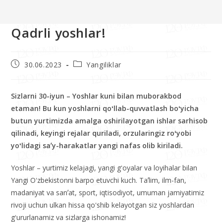
>>
Yangiliklar
>>
Qadrli yoshlar!
Qadrli yoshlar!
30.06.2023
Yangiliklar
Sizlarni 30-iyun – Yoshlar kuni bilan muborakbod
etaman! Bu kun yoshlarni qoʻllab-quvvatlash boʻyicha
butun yurtimizda amalga oshirilayotgan ishlar sarhisob
qilinadi, keyingi rejalar quriladi, orzularingiz roʻyobi
yoʻlidagi saʼy-harakatlar yangi nafas olib kiriladi.
Yoshlar – yurtimiz kelajagi, yangi gʻoyalar va loyihalar bilan
Yangi Oʻzbekistonni barpo etuvchi kuch. Taʼlim, ilm-fan,
madaniyat va sanʼat, sport, iqtisodiyot, umuman jamiyatimiz