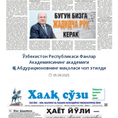
Ўзбекистон Республикаси Фанлар
Академиясининг академиги
Қ.Х.Абдураҳмоновнинг мақоласи чоп этилди
05.09.2025