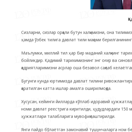
Қ
Сизларни, сизлар орқали бутун халқимизни, она тилим
ҳамда ўзбек тилига давлат тили мақоми берилганининг
Маълумки, миллий тил ҳар бир маданий халқнинг тарих
бойликдир. Қадимий тарихимизнинг энг оғир ва синов
қадриятларимизни асрлар оша безавол сақлаб келаётган
Бугунги кунда юртимизда давлат тилини ривожлантириш
қаратилган катта ишлар амалга оширилмоқда.
Хусусан, кейинги йилларда кўплаб идоравий ҳужжатлар
номи давлат реестрига киритилди, ҳудудлардаги 150 ми
ҳужжатлари талабларига мувофиқлаштирилди.
Янги пайдо бўлаётган замонавий тушунчаларга ном б