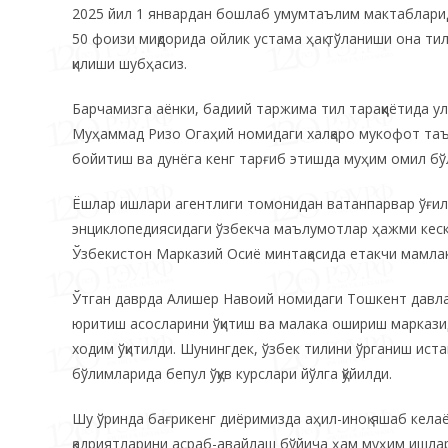
2025 йил 1 январдан бошлаб умумтаълим мактабларид
50 фоизи миқдорида ойлик устама ҳақ тўланиши она 
қилиши шубҳасиз.
Барчамизга аёнки, бадиий таржима тил тараққиётида у
Муҳаммад Ризо Огаҳий номидаги халқаро мукофот таъс
бойитиш ва дунёга кенг тарғиб этишда муҳим омил бў
Ёшлар ишлари агентлиги томонидан ватанпарвар ўғил-
энциклопедиясидаги ўзбекча маълумотлар ҳажми кески
Ўзбекистон Марказий Осиё минтақасида етакчи мамла
Ўтган даврда Алишер Навоий номидаги Тошкент давла
юритиш асосларини ўқитиш ва малака ошириш марказид
ходим ўқитилди. Шунингдек, ўзбек тилини ўрганиш ист
бўлимларида бепул ўқув курслари йўлга қўйилди.
Шу ўринда бағрикенг диёримизда аҳил-иноқ яшаб келаё
қадриятларини асраб-авайлаш бўйича ҳам муҳим ишла