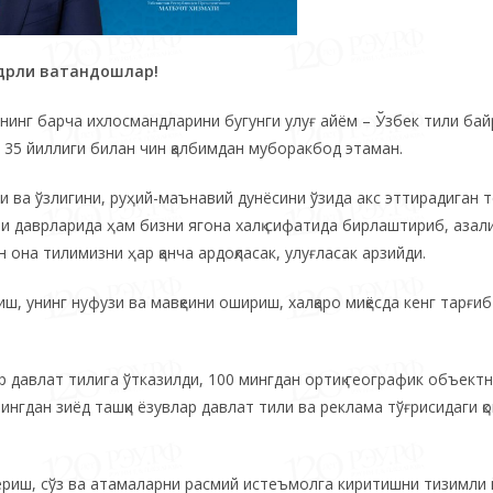
адрли ватандошлар!
изнинг барча ихлосмандларини бугунги улуғ айём – Ўзбек тили ба
 35 йиллиги билан чин қалбимдан муборакбод этаман.
и ва ўзлигини, руҳий-маънавий дунёсини ўзида акс эттирадиган т
ли даврларида ҳам бизни ягона халқ сифатида бирлаштириб, азал
 она тилимизни ҳар қанча ардоқласак, улуғласак арзийди.
, унинг нуфузи ва мавқеини ошириш, халқаро миқёсда кенг тарғиб
 давлат тилига ўтказилди, 100 мингдан ортиқ географик объектн
нгдан зиёд ташқи ёзувлар давлат тили ва реклама тўғрисидаги қ
ериш, сўз ва атамаларни расмий истеъмолга киритишни тизимли 