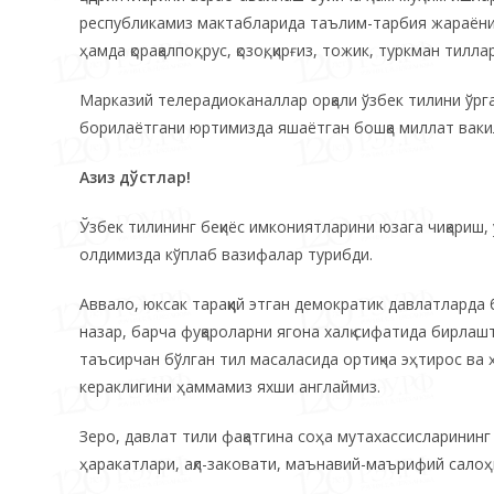
республикамиз мактабларида таълим-тарбия жараёни 7 
ҳамда қорақалпоқ, рус, қозоқ, қирғиз, тожик, туркман т
Марказий телерадиоканаллар орқали ўзбек тилини ўр
борилаётгани юртимизда яшаётган бошқа миллат вакил
Азиз дўстлар!
Ўзбек тилининг беқиёс имкониятларини юзага чиқариш
олдимизда кўплаб вазифалар турибди.
Аввало, юксак тараққий этган демократик давлатларда
назар, барча фуқароларни ягона халқ сифатида бирлашти
таъсирчан бўлган тил масаласида ортиқча эҳтирос ва 
кераклигини ҳаммамиз яхши англаймиз.
Зеро, давлат тили фақатгина соҳа мутахассисларининг
ҳаракатлари, ақл-заковати, маънавий-маърифий салоҳ