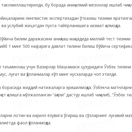
 такомиллаштирилди, бу борада аниқ илмий мезонлар ишлаб чиқи
ойиҳаларини лингвистик экспертизадан ўтказиш тизими яратилга
ва услубий жиҳатдан пухта тайёрланишига хизмат қилмоқда.
бўйича билим даражасини аниқлаш мақсадида миллий тест тизими
 қарийб 1 минг 500 нафарига давлат тилини билиш бўйича сертифик
ни таъминлаш учун Вазирлар Маҳкамаси ҳузуридаги Ўзбек тилини
, луғат ва қўлланмалар кўп минг нусхаларда чоп этилди.
иш борасида жиддий натижаларга эришилмоқда. Ўзбекча матнларн
от қилишга мўлжалланган “ақлли” дастур ишлаб чиқилиб, “Ўзбек ти
уларни лотин ва кирилл ёзувига ўгириш ва сўзларнинг луғавий м
лиётда фаол қўлланмоқда.