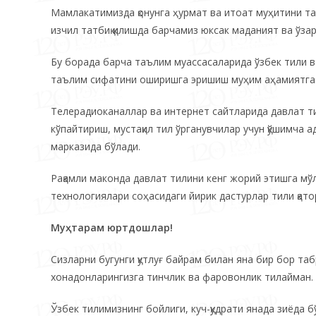
Мамлакатимизда қонунга ҳурмат ва итоат муҳитини та
изчил татбиқ қилишда барчамиз юксак маданият ва ўз
Бу борада барча таълим муассасаларида ўзбек тили 
таълим сифатини оширишга эришиш муҳим аҳамиятга 
Телерадиоканаллар ва интернет сайтларида давлат ти
кўпайтириш, мустақил тил ўрганувчилар учун қўшимча 
марказида бўлади.
Рақамли маконда давлат тилини кенг жорий этишга мў
технологиялари соҳасидаги йирик дастурлар тили қат
Муҳтарам юртдошлар!
Сизларни бугунги қутлуғ байрам билан яна бир бор таб
хонадонларингизга тинчлик ва фаровонлик тилайман.
Ўзбек тилимизнинг бойлиги, куч-қудрати янада зиёда б