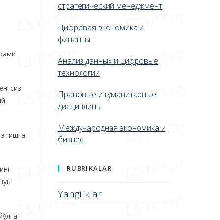
стратегический менеджмент
Цифровая экономика и
финансы
йрами
Анализ данных и цифровые
технологии
енгсиз
Правовые и гуманитарные
ий
дисциплины
Международная экономика и
 этишга
бизнес
RUBRIKALAR
инг
онун
Yangiliklar
йўлга