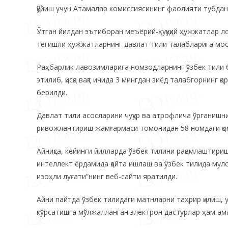
қўйиш учун Атамалар комиссиясининг фаолияти тубдан
Ўтган йилдан эътиборан меъёрий-ҳуқуқий ҳужжатлар л
тегишли ҳужжатларнинг давлат тили талабларига мос 
Раҳбарлик лавозимларига номзодларнинг ўзбек тили 
этилиб, қисқа вақт ичида 3 мингдан зиёд талабгорнинг
берилди.
Давлат тили асосларини чуқур ва атрофлича ўрганиш
ривожлантириш жамғармаси томонидан 58 номдаги қомус
Айниқса, кейинги йилларда ўзбек тилини рақамлаштир
интеллект ёрдамида қайта ишлаш ва ўзбек тилида мулоқ
изоҳли луғати”нинг веб-сайти яратилди.
Айни пайтда ўзбек тилидаги матнларни таҳрир қилиш, 
кўрсатишга мўлжалланган электрон дастурлар ҳам ама