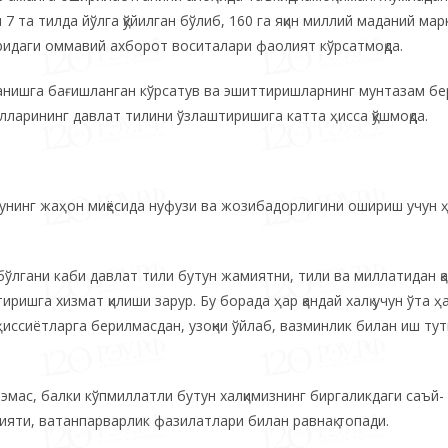
та тилда йўлга қўйилган бўлиб, 160 га яқин миллий маданий мар
илларидаги оммавий ахборот воситалари фаолият кўрсатмоқда.
ганишга бағишланган кўрсатув ва эшиттиришларнинг мунтазам б
ларининг давлат тилини ўзлаштиришига катта ҳисса қўшмоқда.
, унинг жаҳон миқёсида нуфузи ва жозибадорлигини ошириш учун 
 бўлгани каби давлат тили бутун жамиятни, тили ва миллатидан қ
ришга хизмат қилиши зарур. Бу борада ҳар қандай халқ учун ўта ҳ
ҳиссиётларга берилмасдан, узоқни ўйлаб, вазминлик билан иш ту
 эмас, балки кўпмиллатли бутун халқимизнинг биргаликдаги саъй-
ияти, ватанпарварлик фазилатлари билан равнақ топади.