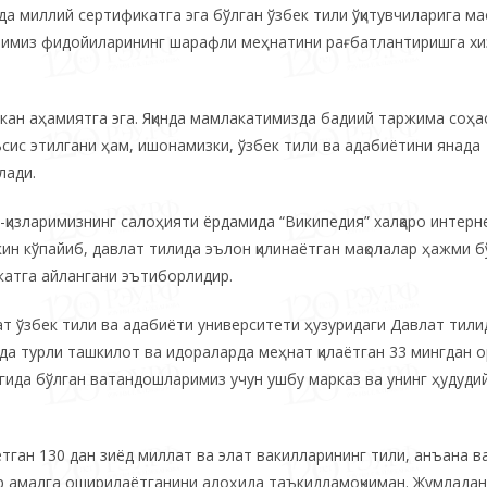
а миллий сертификатга эга бўлган ўзбек тили ўқитувчиларига м
тилимиз фидойиларининг шарафли меҳнатини рағбатлантиришга х
лкан аҳамиятга эга. Яқинда мамлакатимизда бадиий таржима соҳа
ис этилгани ҳам, ишонамизки, ўзбек тили ва адабиётини янада
лади.
қизларимизнинг салоҳияти ёрдамида “Википедия” халқаро интерн
н кўпайиб, давлат тилида эълон қилинаётган мақолалар ҳажми б
катга айлангани эътиборлидир.
т ўзбек тили ва адабиёти университети ҳузуридаги Давлат тили
а турли ташкилот ва идораларда меҳнат қилаётган 33 мингдан о
агида бўлган ватандошларимиз учун ушбу марказ ва унинг ҳудуди
тган 130 дан зиёд миллат ва элат вакилларининг тили, анъана в
р амалга оширилаётганини алоҳида таъкидламоқчиман. Жумладан