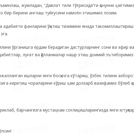
ъминлаш, жумладан, “Давлат тили тўғрисида”ги қонунни ҳаётими
аро бир-бирини англаш туйғусини намоён этишимиз лозим.
ва адабиёти фанларини ўқитиш тизимини янада такомиллаштириш 
эга.
лини ўрганишга ёрдам берадиган дастурларнинг сони ва эфир ва
адабиётлар, луғат ва қўлланмалар нашр этиш доимий эътиборимиз
лжалланган ишларни янги босқичга кўтариш, ўзбек тилини ахборо
орига киритиш чораларини кўриш ҳам долзарб вазифамиз бўлиб қо
риклаб, барчангизга мустаҳкам соғлиқ, ишларингизда янги ютуқлар
ўлсин!