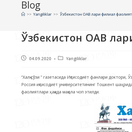
Blog
>>
Yangiliklar
>>
Ўзбекистон ОАВ лари филиал фаолият
Ўзбекистон ОАВ лар
04.09.2020
Yangiliklar
“Халқ сўзи ” газетасида Иқтисодиёт фанлари доктори,
Россия иқтисодиёт университетининг Тошкент шаҳри
фаолиятлари ҳақида мақола чоп этилди.