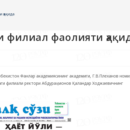
и ҳақида
и филиал фаолияти ҳақи
 Ўзбекистон Фанлар академиясининг академиги, Г.В.Плеханов номи
даги филиали ректори Абдураҳмонов Қаландар Ходжаевичнинг