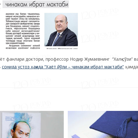
ёт фанлари доктори, профессор Нодир Жумаевнинг “Халқ сўзи” в
ь
сонида устоз ҳақида “Ҳаёт йўли – чинакам ибрат мактаби”
ҳамда 