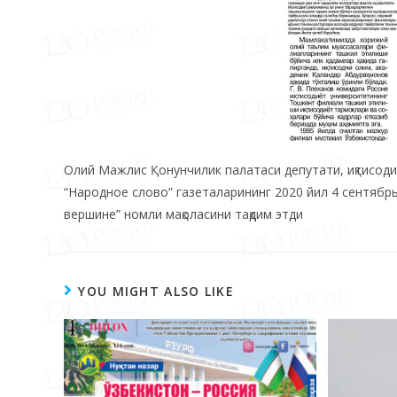
Олий Мажлис Қонунчилик палатаси депутати, иқтисоди
“Народное слово” газеталарининг 2020 йил 4 сентябр
вершине” номли мақоласини тақдим этди
YOU MIGHT ALSO LIKE