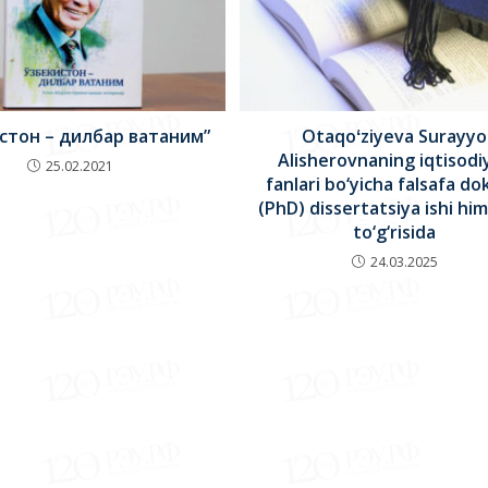
стон – дилбар ватаним”
Otaqoʻziyeva Surayyo
Alisherovnaning iqtisodi
25.02.2021
fanlari bo‘yicha falsafa do
(PhD) dissertatsiya ishi hi
to‘g‘risida
24.03.2025