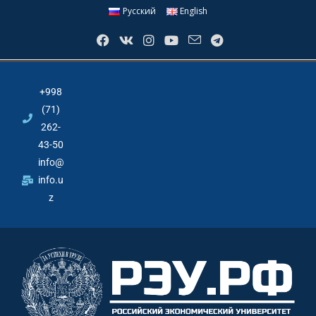
Русский
English
+998
(71)
262-
43-50
info@
info.u
z