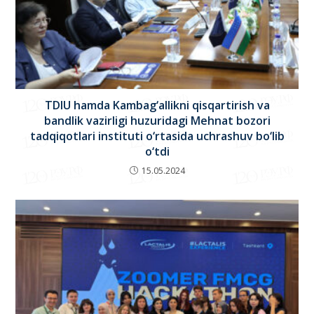
TDIU hamda Kambag‘allikni qisqartirish va
bandlik vazirligi huzuridagi Mehnat bozori
tadqiqotlari instituti o‘rtasida uchrashuv bo‘lib
o‘tdi
15.05.2024