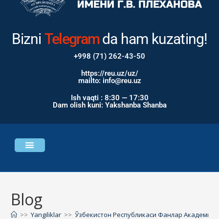
Bizni
Instagram
da ham
kuzating!
+998 (71) 262-43-50
https://reu.uz/uz/
mailto: info@reu.uz
Ish vaqti : 8:30 — 17:30
Dam olish kuni: Yakshanba Shanba
Universitet haqida
Bosh sahifa
Blog