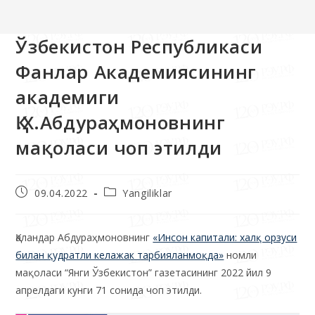
>>
Yangiliklar
>>
Ўзбекистон Республикаси Фанлар Академияси
Ўзбекистон Республикаси
Фанлар Академиясининг
академиги
Қ.Х.Абдураҳмоновнинг
мақоласи чоп этилди
09.04.2022
Yangiliklar
Қаландар Абдураҳмоновнинг
«Инсон капитали: халқ орзуси
билан қудратли келажак тарбияланмоқда»
номли
мақоласи “Янги Ўзбекистон” газетасининг 2022 йил 9