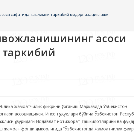
асоси сифатида таълимни таркибий модернизациялаш»
ривожланишининг асоси
 таркибий
публика жамоатчилик фикрини ўрганиш Марказида Ўзбекистон
глари ассоциацияси, Инсон ҳуқуқлари бўйича Ўзбекистон Респу
ажлиси ҳузуридаги Нодавлат нотижорат ташкилотларини ва фуқа
ш жамоат фонди ҳамкорлигида “Ўзбекистонда жамоатчилик фикр