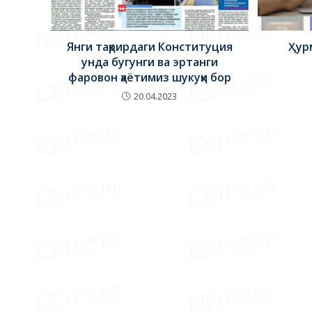
Янги таҳрирдаги Конституция
Ҳур
унда бугунги ва эртанги
фаровон ҳаётимиз шукуҳи бор
20.04.2023