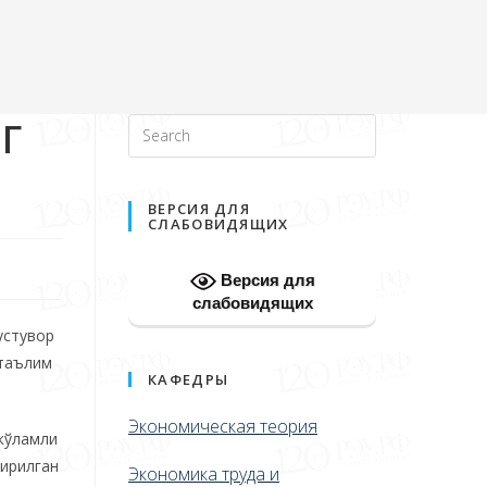
Г
ВЕРСИЯ ДЛЯ
СЛАБОВИДЯЩИХ
Версия для
слабовидящих
устувор
 таълим
КАФЕДРЫ
Экономическая теория
 кўламли
тирилган
Экономика труда и