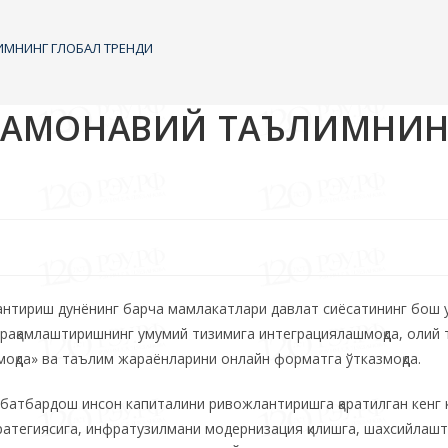
ИМНИНГ ГЛОБАЛ ТРЕНДИ
ЗАМОНАВИЙ ТАЪЛИМНИН
лантириш дунёнинг барча мамлакатлари давлат сиёсатининг бош 
рақамлаштиришнинг умумий тизимига интеграциялашмоқда, олий
моқда» ва таълим жараёнларини онлайн форматга ўтказмоқда.
обатбардош инсон капиталини ривожлантиришга қаратилган кенг
ратегиясига, инфратузилмани модернизация қилишга, шахсийлаш