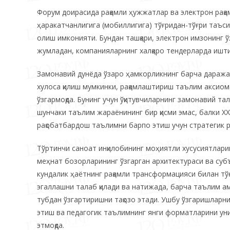
Форум доирасида рақамли ҳужжатлар ва электрон рақа
ҳаракатчанлигига (мобиллигига) тўғридан-тўғри таъс
олиш имконияти. Бундан ташқари, электрон имзонинг 
жумладан, компанияларнинг халқаро тендерларда ишт
Замонавий дунёда ўзаро ҳамкорликнинг барча даражал
хулоса қилиш мумкинки, рақамлаштириш таълим аксиома
ўзгармоқда. Бунинг учун ўқитувчиларнинг замонавий т
шунчаки таълим жараёнининг бир қисми эмас, балки XX
рақобатбардош таълимни барпо этиш учун стратегик р
Тўртинчи саноат инқилобининг моҳиятли хусусиятларин
меҳнат бозорларининг ўзгарган архитектураси ва субъ
кундалик ҳаётнинг рақамли трансформацияси билан тў
эгаллашни талаб қилади ва натижада, барча таълим 
тубдан ўзгартиришни тақозо этади. Ушбу ўзгаришларни
этиш ва педагогик таълимнинг янги форматларини ун
этмоқда.