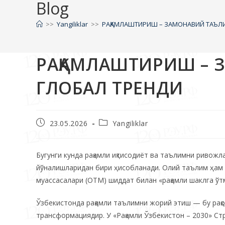
Blog
>>
Yangiliklar
>>
РАҚАМЛАШТИРИШ – ЗАМОНАВИЙ ТАЪЛ
РАҚАМЛАШТИРИШ – 
ГЛОБАЛ ТРЕНДИ
23.05.2026
Yangiliklar
Бугунги кунда рақамли иқтисодиёт ва таълимни ривож
йўналишларидан бири ҳисобланади. Олий таълим ҳам 
муассасалари (ОТМ) шиддат билан «рақамли шаклга ўт
Ўзбекистонда рақамли таълимни жорий этиш — бу рақ
трансформациядир. У «Рақамли Ўзбекистон – 2030» Ст