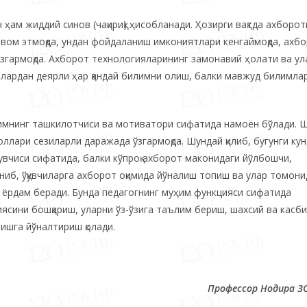
ам жиддий синов (чақириқ) ҳисобланади. Ҳозирги вақтда ахборот
вом этмоқда, ундан фойдаланиш имкониятлари кенгаймоқда, ахб
згармоқда. Ахборот технологияларининг замонавий ҳолати ва ул
лардан деярли ҳар қандай билимни олиш, балки мавжуд билимла
лимнинг ташкилотчиси ва мотиватори сифатида намоён бўлади. 
лари сезиларли даражада ўзгармоқда. Шундай қилиб, бугунги ку
увчиси сифатида, балки кўпроқ ахборот маконидаги йўлбошчи,
иб, ўқувчиларга ахборот оқимида йўналиш топиш ва улар томони
ёрдам беради. Бунда педагогнинг муҳим функцияси сифатида
циясини бошқариш, уларни ўз-ўзига таълим бериш, шахсий ва касб
лишга йўналтириш қолади.
Профессор Нодира 