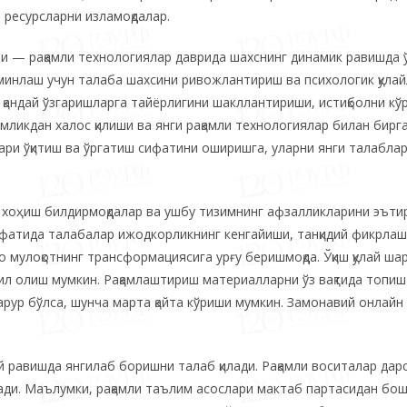
 ресурсларни изламоқдалар.
и — рақамли технологиялар даврида шахснинг динамик равишда 
минлаш учун талаба шахсини ривожлантириш ва психологик қула
 қандай ўзгаришларга тайёрлигини шакллантириши, истиқболни кў
мликдан халос қилиши ва янги рақамли технологиялар билан бирг
ри ўқитиш ва ўргатиш сифатини оширишга, уларни янги талабла
 хоҳиш билдирмоқдалар ва ушбу тизимнинг афзалликларини эът
ифатида талабалар ижодкорликнинг кенгайиши, танқидий фикрлаш
о мулоқотнинг трансформациясига урғу беришмоқда. Ўқиш қулай ша
ил олиш мумкин. Рақамлаштириш материалларни ўз вақтида топиш
зарур бўлса, шунча марта қайта кўриши мумкин. Замонавий онлайн
равишда янгилаб боришни талаб қилади. Рақамли воситалар дар
чади. Маълумки, рақамли таълим асослари мактаб партасидан бо