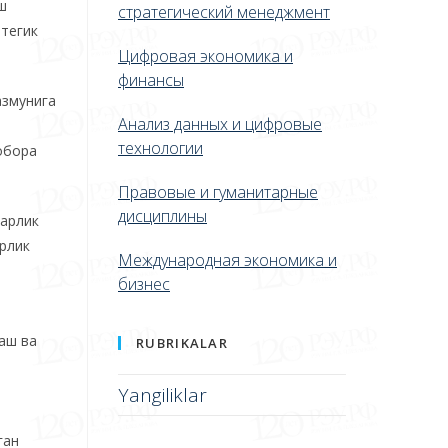
ш
стратегический менеджмент
атегик
Цифровая экономика и
финансы
азмунига
Анализ данных и цифровые
технологии
обора
Правовые и гуманитарные
дисциплины
гарлик
арлик
Международная экономика и
бизнес
аш ва
RUBRIKALAR
Yangiliklar
ган