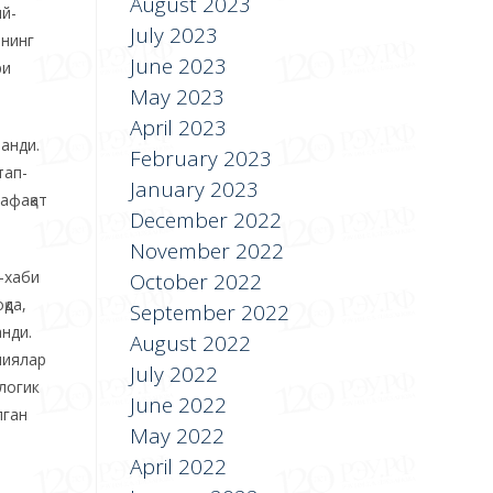
August 2023
ий-
July 2023
ининг
June 2023
ри
May 2023
April 2023
анди.
February 2023
тап-
January 2023
афақат
December 2022
November 2022
-хаби
October 2022
қда,
September 2022
анди.
August 2022
ниялар
July 2022
логик
June 2022
лган
May 2022
April 2022