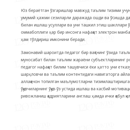
Юз бераётган ўзгаришлар мавжуд таълим тизими учун ҳ
умумий ҳажми сезиларли даражада ошди ва ўсишда да
билан ишлаш усуллари ва уни ташкил этиш шакллари ў
оммабоплиги ҳар бир инсонга нафақат электрон манба
ҳам тўлдириш имконини беради.
Замонавий шароитда педагог бир вақтнинг ўзида таъ
муносабат билан таълим жараёни субъектларининг рол
педагог нафақат билим ташувчиси ёки ҳатто уни етказ
шарҳловчи ва таълим контентидаги навигаторга айлан
аллақачон топилган маълумотларни тизимлаштиришга 
ўқувчиларнинг ўқув-ўз устида ишлаш ва касбий мотива
ривожланиш қадриятларини англаш ҳамда ички қабул қи