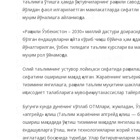
таълимга ўтишга ҳамда ўқитувчиларнинг рақамли саво
йўлидан фаол илгарилаётган мамлакатларда сифатли 
муҳим йўналишга айланмоқда.
«Рақамли Ўзбекистон – 2030» миллий дастури доираси
бўлган ёндашувларни қайта кўриб чиқиш бўйича ҳам қа
йўналтирилган, ўзбек тилидаги таълим курслари ва 
муҳим рол ўйнамоқда.
Олий таълимнинг устувор лойиҳаси сифатида рақамлаш
сифатини оширишни мақсад қилган. Жараённинг меъёри
тизимини янгилашга, рақамли таълим муҳитини шаклла
иқтисодиёт талабларига мувофиқ мутахассислар тайёрл
Бугунги кунда дунёнинг кўплаб ОТМлари, жумладан, Ў
«апгрейд» қилиш (Таълим жараёнини апгрейд қилиш — 
ошириш мақсадида ўқитиш тизимини мақсадли янгилаш 
ёндашувларга ўтиш, янги технологияларни жорий эт
англатади) босқичида турибди. Улар битирувчиларни