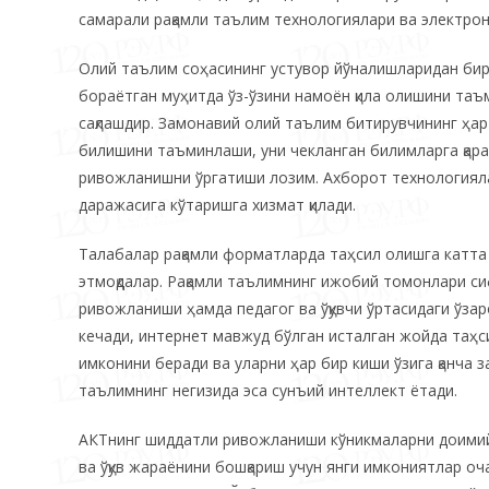
самарали рақамли таълим технологиялари ва электрон
Олий таълим соҳасининг устувор йўналишларидан бир
бораётган муҳитда ўз-ўзини намоён қила олишини таъ
сақлашдир. Замонавий олий таълим битирувчининг ҳар
билишини таъминлаши, уни чекланган билимларга қара
ривожланишни ўргатиши лозим. Ахборот технологияла
даражасига кўтаришга хизмат қилади.
Талабалар рақамли форматларда таҳсил олишга катта
этмоқдалар. Рақамли таълимнинг ижобий томонлари с
ривожланиши ҳамда педагог ва ўқувчи ўртасидаги ўзар
кечади, интернет мавжуд бўлган исталган жойда таҳс
имконини беради ва уларни ҳар бир киши ўзига қанча 
таълимнинг негизида эса сунъий интеллект ётади.
АКТнинг шиддатли ривожланиши кўникмаларни доимий 
ва ўқув жараёнини бошқариш учун янги имкониятлар о