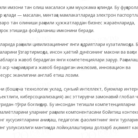
мли имзони тан олиш масаласи ҳам муҳокама қилинди. Бу фуқарол
ир қилади — масалан, минтақа мамлакатларида электрон паспортл
ўзаро тан олиниши рақамли ҳужжатлардан бизнес жараёнларида,
ирок этишида фойдаланиш имконини беради.
арида рақамли цивилизациянинг янги қадриятлари кузатилмоқда. 
ларини ўзгартирмоқда, инсон ҳаётий дунёсининг макони ва вақти
алабларга жавоб берадиган янги компетенциялари зарур. Рақамл
I аср чақириқларига жавоб берадиган инклюзив, инновацион ва
есурс эканлигини англаб етиш лозим.
и (бошқача технологик уклад, сунъий интеллект, буюмлар интер
ектлиги, киберсоциализация) акс эттирувчи замонавий глобал ча
ғридан-тўғри боғлиқдир. Бу инсондан тегишли компетенцияларни
амалиётларини уларнинг рақамли компонентасини бойитиш контек
нг хусусиятларини аниқлаш, педагогик фаолиятнинг янги турлар
инг узлуксизлиги мантиқида лойиҳалаштириш долзарб аҳамият ка