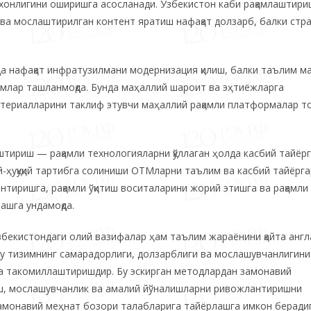
дхонлигини оширишга асосланади. Ўзбекистон каби рақамлаштири
ва мослаштирилган контент яратиш нафақат долзарб, балки стр
да нафақат инфратузилмани модернизация қилиш, балки таълим м
дамлар ташланмоқда. Бунда маҳаллий шароит ва эҳтиёжларга
материалларини таклиф этувчи маҳаллий рақамли платформалар т
тириш — рақамли технологияларни қўллаган ҳолда касбий тайёр
й-ҳуқуқий тартибга солиниши ОТМларни таълим ва касбий тайёрг
нтиришга, рақамли ўқитиш воситаларини жорий этишга ва рақамли
ашга ундамоқда.
збекистондаги олий вазифалар ҳам таълим жараёнини қайта англ
бу тизимнинг самарадорлиги, долзарблиги ва мослашувчанлигини
ва такомиллаштиришдир. Бу эскирган методлардан замонавий
иш, мослашувчанлик ва амалий йўналишларни ривожлантиришни
 замонавий меҳнат бозори талабларига тайёрлашга имкон беради