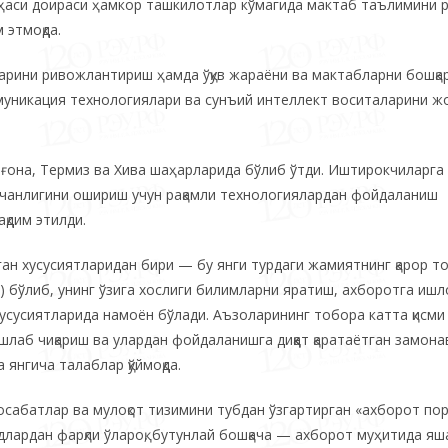
аси доираси ҳамкор ташкилотлар кўмагида мактаб таълимини р
 этмоқда.
арини ривожлантириш ҳамда ўқув жараёни ва мактабларни бошқа
муникация технологиялари ва сунъий интеллект воситаларини ж
арғона, Термиз ва Хива шаҳарларида бўлиб ўтди. Иштирокчиларг
увчанлигини ошириш учун рақамли технологиялардан фойдаланиш
қдим этилди.
ан хусусиятларидан бири — бу янги турдаги жамиятнинг қарор т
 бўлиб, унинг ўзига хослиги билимларни яратиш, ахборотга ишл
усусиятларида намоён бўлади. Аъзоларининг тобора катта қисми
шлаб чиқариш ва улардан фойдаланишга диққат қаратаётган замона
янгича талаблар қўймоқда.
носабатлар ва мулоқот тизимини тубдан ўзгартирган «ахборот по
лардан фарқли ўлароқ, бутунлай бошқача — ахборот муҳитида яш