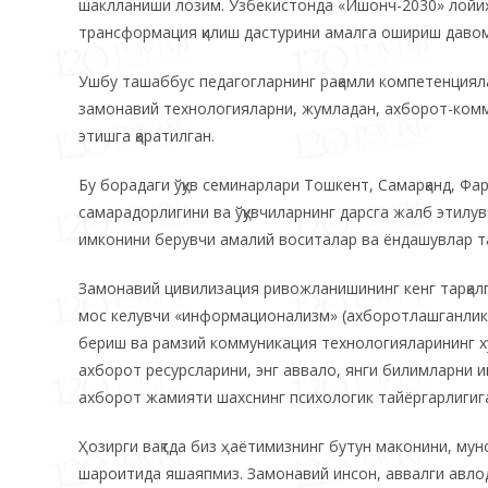
шаклланиши лозим. Ўзбекистонда «Ишонч-2030» лойиҳ
трансформация қилиш дастурини амалга ошириш давом
Ушбу ташаббус педагогларнинг рақамли компетенциял
замонавий технологияларни, жумладан, ахборот-ком
этишга қаратилган.
Бу борадаги ўқув семинарлари Тошкент, Самарқанд, Ф
самарадорлигини ва ўқувчиларнинг дарсга жалб этил
имконини берувчи амалий воситалар ва ёндашувлар та
Замонавий цивилизация ривожланишининг кенг тарқалг
мос келувчи «информационализм» (ахборотлашганлик)
бериш ва рамзий коммуникация технологияларининг х
ахборот ресурсларини, энг аввало, янги билимларни и
ахборот жамияти шахснинг психологик тайёргарлигига 
Ҳозирги вақтда биз ҳаётимизнинг бутун маконини, му
шароитида яшаяпмиз. Замонавий инсон, аввалги авлод