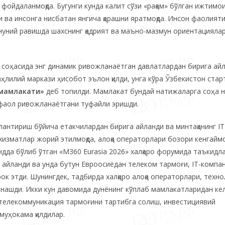
фойдаланмоқда. Бугунги кунда калит сўзи «рақам» бўлган ижтимо
и ва инсонга нисбатан янгича қарашни яратмоқда. Инсон фаолият
онуний равишда шахснинг қадрият ва маъно-мазмун ориентацияла
р соҳасида энг динамик ривожланаётган давлатлардан бирига айл
таҳлилий маркази ҳисобот эълон қилди, унга кўра Ўзбекистон стар
 мамлакати»
деб топилди. Мамлакат бундай натижаларга соҳа н
 фаол ривожланаётгани туфайли эришди.
нтириш бўйича етакчилардан бирига айланди ва минтақанинг IT
хизматлар жорий этилмоқда, алоқа операторлари бозори кенгаймо
ндда бўлиб ўтган «M360 Eurasia 2026» халқаро форумида таъкидл
 айланди ва унда бутун Евроосиёдан телеком тармоғи, IT-компа
к этди. Шунингдек, тадбирда халқаро алоқа операторлари, техно
атнашди. Икки кун давомида дунёнинг кўплаб мамлакатларидан ке
, телекоммуникация тармоғини тартибга солиш, инвестициявий
уҳокама қилдилар.