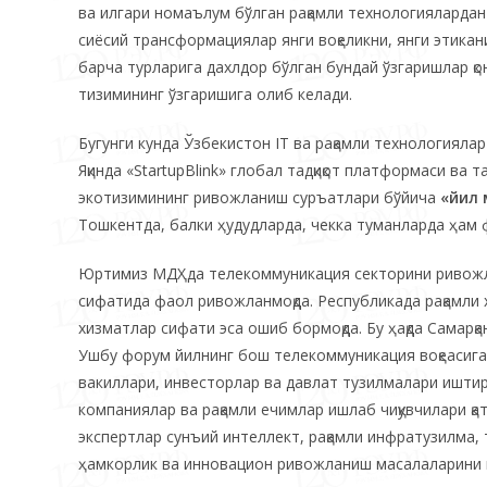
ва илгари номаълум бўлган рақамли технологиялардан 
сиёсий трансформациялар янги воқеликни, янги этикан
барча турларига дахлдор бўлган бундай ўзгаришлар қ
тизимининг ўзгаришига олиб келади.
Бугунги кунда Ўзбекистон IT ва рақамли технологияла
Яқинда «StartupBlink» глобал тадқиқот платформаси ва 
экотизимининг ривожланиш суръатлари бўйича
«йил
Тошкентда, балки ҳудудларда, чекка туманларда ҳам
Юртимиз МДҲда телекоммуникация секторини ривожла
сифатида фаол ривожланмоқда. Республикада рақамли 
хизматлар сифати эса ошиб бормоқда. Бу ҳақда Самарқа
Ушбу форум йилнинг бош телекоммуникация воқеасига
вакиллари, инвесторлар ва давлат тузилмалари иштиро
компаниялар ва рақамли ечимлар ишлаб чиқувчилари қ
экспертлар сунъий интеллект, рақамли инфратузилма
ҳамкорлик ва инновацион ривожланиш масалаларини м