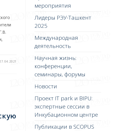
мероприятия
Лидеры РЭУ-Ташкент
ского
2025
вители
.В.
Международная
и,
деятельность
Научная жизнь:
27.04.2021
конференции,
семинары, форумы
Новости
Проект IT park и BIPU:
экспертные сессии в
Инкубационном центре
скую
Публикации в SCOPUS