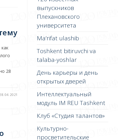
выпускников
Плехановского
университета
тему
Ma’rifat ulashib
 как
Toshkent bitiruvchi va
глого
talaba-yoshlar
но 28
День карьеры и день
открытых дверей
Интеллектуальный
28.04.2021
модуль IM REU Tashkent
Клуб «Студия талантов»
Культурно-
о
просветительские