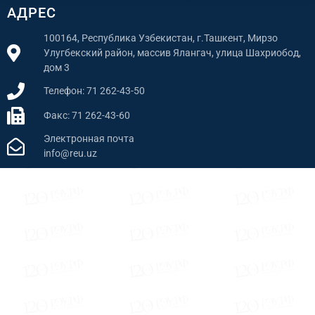
АДРЕС
100164, Республика Узбекистан, г.Ташкент, Мирзо
Улугбекский район, массив Ялангач, улица Шахриобод,
дом 3
Телефон: 71 262-43-50
Факс: 71 262-43-60
Электронная почта
info@reu.uz