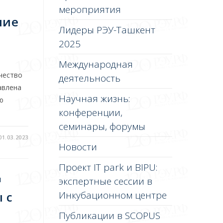
мероприятия
ние
Лидеры РЭУ-Ташкент
2025
Международная
чество
деятельность
авлена
Научная жизнь:
ю
конференции,
семинары, форумы
01.03.2023
Новости
Проект IT park и BIPU:
экспертные сессии в
И
 с
Инкубационном центре
Публикации в SCOPUS