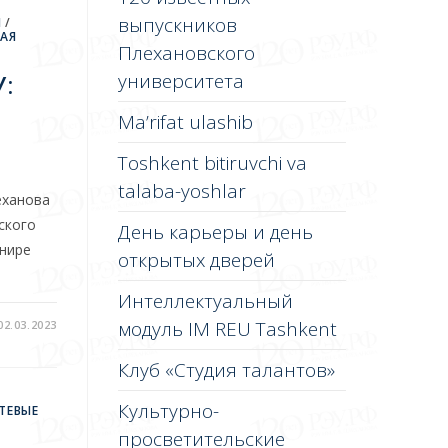
выпускников
И
/
НАЯ
Плехановского
:
университета
Ma’rifat ulashib
Toshkent bitiruvchi va
talaba-yoshlar
еханова
ского
День карьеры и день
рнире
открытых дверей
Интеллектуальный
модуль IM REU Tashkent
02.03.2023
Клуб «Студия талантов»
Культурно-
ТЕВЫЕ
просветительские