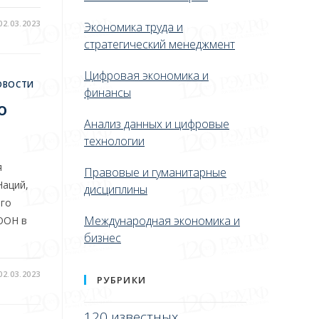
02.03.2023
Экономика труда и
стратегический менеджмент
Цифровая экономика и
ОВОСТИ
финансы
о
Анализ данных и цифровые
технологии
я
Правовые и гуманитарные
Наций,
дисциплины
ого
Международная экономика и
ООН в
бизнес
02.03.2023
РУБРИКИ
120 известных