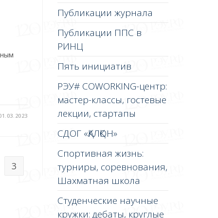
Публикации журнала
Публикации ППС в
РИНЦ
нным
Пять инициатив
о
РЭУ# COWORKING-центр:
мастер-классы, гостевые
лекции, стартапы
01.03.2023
СДОГ «ҚАЛҚОН»
Спортивная жизнь:
3
турниры, соревнования,
Шахматная школа
Студенческие научные
кружки: дебаты, круглые