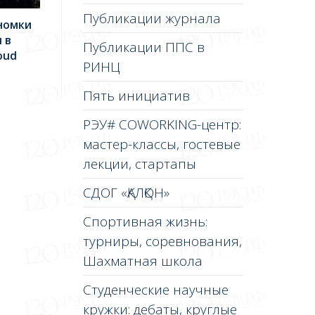
Публикации журнала
номки
 в
Публикации ППС в
oud
РИНЦ
Пять инициатив
РЭУ# COWORKING-центр:
мастер-классы, гостевые
лекции, стартапы
СДОГ «ҚАЛҚОН»
Спортивная жизнь:
турниры, соревнования,
Шахматная школа
Студенческие научные
кружки: дебаты, круглые