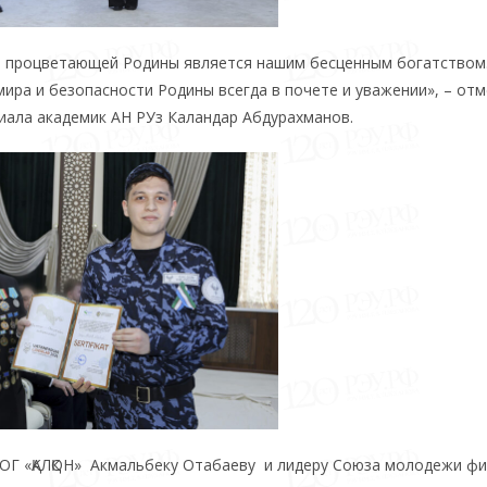
и процветающей Родины является нашим бесценным богатством
мира и безопасности Родины всегда в почете и уважении», – отм
иала академик АН РУз Каландар Абдурахманов.
ДОГ «ҚАЛҚОН» Акмальбеку Отабаеву и лидеру Союза молодежи ф