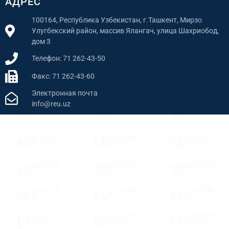
АДРЕС
100164, Республика Узбекистан, г.Ташкент, Мирзо
Улугбекский район, массив Ялангач, улица Шахриобод,
дом 3
Телефон: 71 262-43-50
Факс: 71 262-43-60
Электронная почта
info@reu.uz