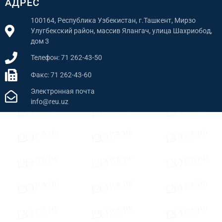
АДРЕС
100164, Республика Узбекистан, г.Ташкент, Мирзо
Улугбекский район, массив Ялангач, улица Шахриобод,
дом 3
Телефон: 71 262-43-50
Факс: 71 262-43-60
Электронная почта
info@reu.uz