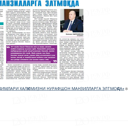
ОЛ ОДИМЛАРИ ХАЛҚИМИЗНИ НУРАФШОН МАНЗИЛЛАРГА ЭЛТМОҚДА»
в