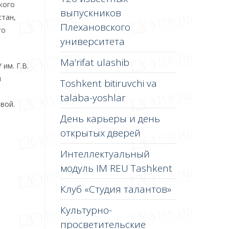
кого
выпускников
стан,
Плехановского
го
университета
Ma’rifat ulashib
им. Г.В.
и
Toshkent bitiruvchi va
talaba-yoshlar
вой.
День карьеры и день
открытых дверей
Интеллектуальный
модуль IM REU Tashkent
Клуб «Студия талантов»
Культурно-
просветительские