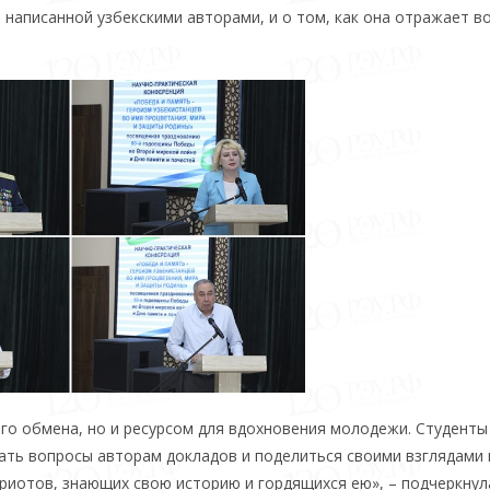
 написанной узбекскими авторами, и о том, как она отражает в
го обмена, но и ресурсом для вдохновения молодежи. Студенты
дать вопросы авторам докладов и поделиться своими взглядами 
триотов, знающих свою историю и гордящихся ею», – подчеркнул