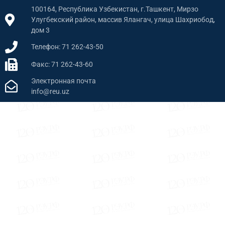
100164, Республика Узбекистан, г.Ташкент, Мирзо
Улугбекский район, массив Ялангач, улица Шахриобод,
дом 3
Телефон: 71 262-43-50
Факс: 71 262-43-60
Электронная почта
info@reu.uz