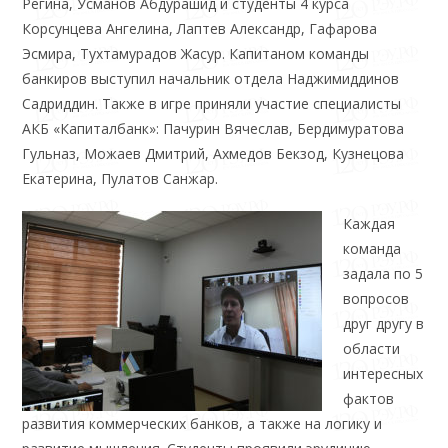
Регина, Усманов Абдурашид и студенты 4 курса
Корсунцева Ангелина, Лаптев Александр, Гафарова
Эсмира, Тухтамурадов Жасур. Капитаном команды
банкиров выступил начальник отдела Наджимиддинов
Садриддин. Также в игре приняли участие специалисты
АКБ «Капиталбанк»: Пачурин Вячеслав, Бердимуратова
Гульназ, Можаев Дмитрий, Ахмедов Бекзод, Кузнецова
Екатерина, Пулатов Санжар.
Каждая
команда
задала по 5
вопросов
друг другу в
области
интересных
фактов
развития коммерческих банков, а также на логику и