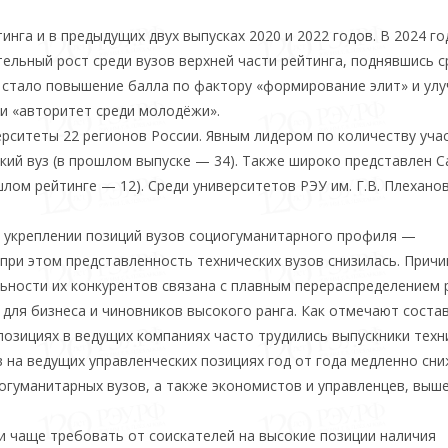
инга и в предыдущих двух выпусках 2020 и 2022 годов. В 2024 го
ельный рост среди вузов верхней части рейтинга, поднявшись с
та стало повышение балла по фактору «формирование элит» и ул
 и «авторитет среди молодёжи».
ерситеты 22 регионов России. Явным лидером по количеству уча
ий вуз (в прошлом выпуске — 34). Также широко представлен С
ом рейтинге — 12). Среди университетов РЭУ им. Г.В. Плехано
б укреплении позиций вузов социогуманитарного профиля —
при этом представленность технических вузов снизилась. Причи
льности их конкурентов связана с плавным перераспределением 
ля бизнеса и чиновников высокого ранга. Как отмечают соста
позициях в ведущих компаниях часто трудились выпускники техн
в на ведущих управленческих позициях год от года медленно сн
огуманитарных вузов, а также экономистов и управленцев, выш
и чаще требовать от соискателей на высокие позиции наличия