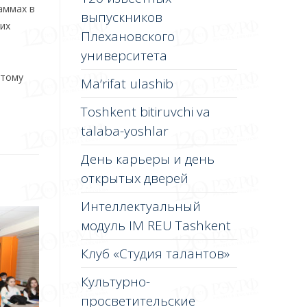
аммах в
выпускников
их
Плехановского
университета
этому
Ma’rifat ulashib
Toshkent bitiruvchi va
talaba-yoshlar
День карьеры и день
открытых дверей
Интеллектуальный
модуль IM REU Tashkent
Клуб «Студия талантов»
Культурно-
просветительские