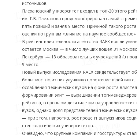
источников.
Плехановский университет входил в топ-20 этого рейт
им. Г.В. Плеханова продемонстрировал самый стремит
пять позиций и заняв 9 место. Причиной такого рос
оценки по группам «влияние на научное сообщество»
В рейтинг влиятельности агентства RAEX вошли унив
остается Москва — в число лучших вошел 31 московск
Петербург — 13 образовательных учреждений (в прошл
9 место.
Новый выпуск исследования RAEX свидетельствует о
большинство из них улучшило положение в рейтинге, 
ослабления технических вузов на фоне роста влияте
формировании элит — выращивании топ-менеджеров д
рейтинга, в прошлом десятилетии на управленческих 
вузов, однако доля представителей технических вузо
— при этом, напротив, рос процент выпускников соци
стен классических университетов.
Очевидно, что крупные компании и госструктуры стал