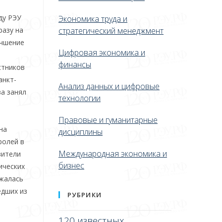
ду РЭУ
Экономика труда и
разу на
стратегический менеджмент
учшение
Цифровая экономика и
финансы
стников
анкт-
Анализ данных и цифровые
ва занял
технологии
Правовые и гуманитарные
на
дисциплины
ролей в
Международная экономика и
вители
бизнес
ических
ижалась
едших из
РУБРИКИ
120 известных