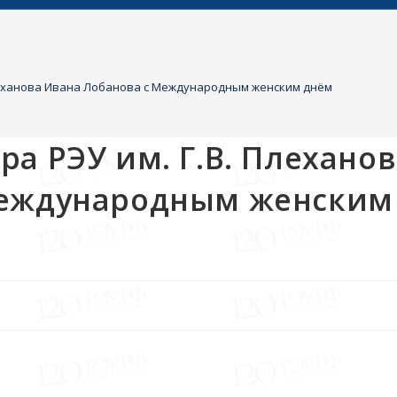
леханова Ивана Лобанова с Международным женским днём
а РЭУ им. Г.В. Плехано
Международным женским