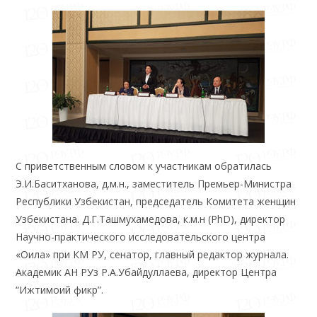
С приветственным словом к участникам обратилась
Э.И.Баситханова, д.м.н., заместитель Премьер-Министра
Республики Узбекистан, председатель Комитета женщин
Узбекистана. Д.Г.Ташмухамедова, к.м.н (PhD), директор
Научно-практического исследовательского центра
«Оила» при КМ РУ, сенатор, главный редактор журнала.
Академик АН РУз Р.А.Убайдуллаева, директор Центра
“Ижтимоий фикр”.