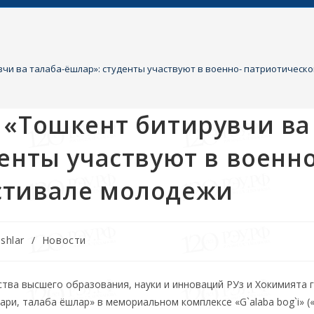
чи ва талаба-ёшлар»: студенты участвуют в военно- патриотическ
 «Тошкент битирувчи ва
енты участвуют в военно
стивале молодежи
oshlar
/
Новости
ва высшего образования, науки и инноваций РУз и Хокимията г
ари, талаба ёшлар» в мемориальном комплексе «G`alaba bog`i» (