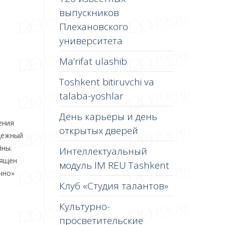
выпускников
Плехановского
университета
Ma’rifat ulashib
Toshkent bitiruvchi va
talaba-yoshlar
День карьеры и день
ения
открытых дверей
адежный
йны.
Интеллектуальный
вящен
модуль IM REU Tashkent
чно»
Клуб «Студия талантов»
Культурно-
просветительские