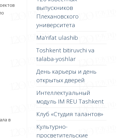
роектов
выпускников
по
Плехановского
университета
Ma’rifat ulashib
Toshkent bitiruvchi va
talaba-yoshlar
День карьеры и день
открытых дверей
Интеллектуальный
модуль IM REU Tashkent
Клуб «Студия талантов»
ала в
Культурно-
просветительские