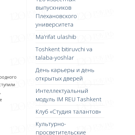
выпускников
Плехановского
университета
Ma’rifat ulashib
Toshkent bitiruvchi va
talaba-yoshlar
День карьеры и день
ародного
открытых дверей
ступили
Интеллектуальный
,
модуль IM REU Tashkent
е
Клуб «Студия талантов»
Культурно-
просветительские