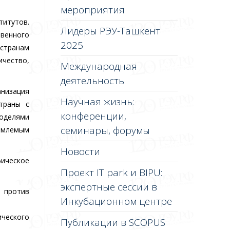
мероприятия
итутов.
Лидеры РЭУ-Ташкент
венного
2025
 странам
чество,
Международная
деятельность
низация
Научная жизнь:
траны с
конференции,
оделями
семинары, форумы
емлемым
Новости
ическое
Проект IT park и BIPU:
экспертные сессии в
 против
Инкубационном центре
ического
Публикации в SCOPUS