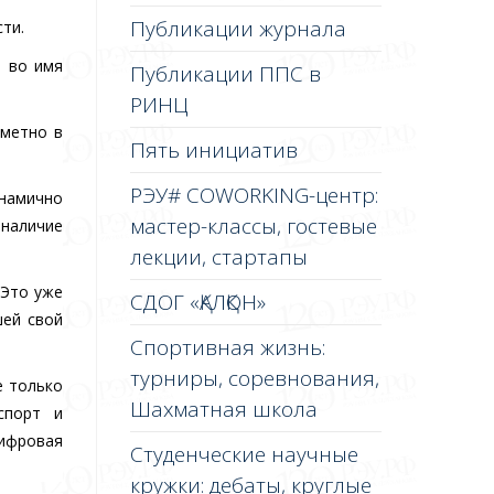
Публикации журнала
ти.
й во имя
Публикации ППС в
РИНЦ
аметно в
Пять инициатив
РЭУ# COWORKING-центр:
намично
мастер-классы, гостевые
 наличие
лекции, стартапы
 Это уже
СДОГ «ҚАЛҚОН»
шей свой
Спортивная жизнь:
турниры, соревнования,
е только
Шахматная школа
спорт и
ифровая
Студенческие научные
кружки: дебаты, круглые