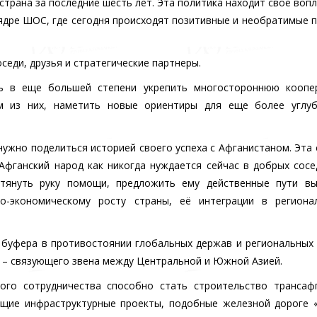
страна за последние шесть лет. Эта политика находит свое воп
ядре ШОС, где сегодня происходят позитивные и необратимые 
еди, друзья и стратегические партнеры.
ь в еще большей степени укрепить многостороннюю коопе
м из них, наметить новые ориентиры для еще более углуб
нужно поделиться историей своего успеха с Афганистаном. Эта 
фганский народ как никогда нуждается сейчас в добрых сосе
тянуть руку помощи, предложить ему действенные пути вы
но-экономическому росту страны, её интеграции в региона
 буфера в противостоянии глобальных держав и региональных
 – связующего звена между Центральной и Южной Азией.
го сотрудничества способно стать строительство трансафг
бщие инфраструктурные проекты, подобные железной дороге 