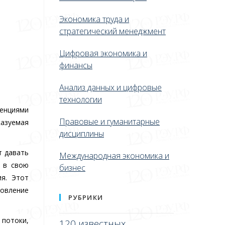
Экономика труда и
стратегический менеджмент
Цифровая экономика и
финансы
Анализ данных и цифровые
технологии
денциями
Правовые и гуманитарные
казуемая
дисциплины
т давать
Международная экономика и
, в свою
бизнес
я. Этот
новление
РУБРИКИ
потоки,
120 известных