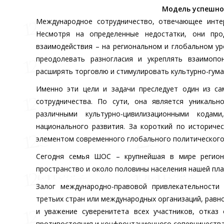
Модель успешно
Международное сотрудничество, отвечающее интер
Несмотря на определенные недостатки, они пр
взаимодействия – на региональном и глобальном у
преодолевать разногласия и укреплять взаимопон
расширять торговлю и стимулировать культурно-гум
Именно эти цели и задачи преследует один из са
сотрудничества. По сути, она является уникальн
различными культурно-цивилизационными кодам
национального развития. За короткий по историч
элементом современного глобального политического
Сегодня семья ШОС – крупнейшая в мире региона
пространство и около половины населения нашей пла
Залог международно-правовой привлекательности
третьих стран или международных организаций, равн
и уважение суверенитета всех участников, отказ
противостояния и конфронтационного соперничества