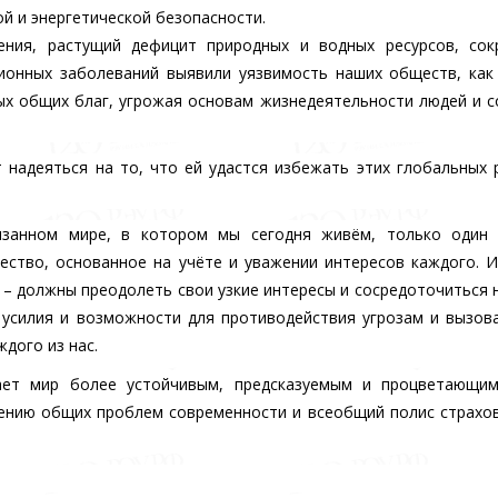
й и энергетической безопасности.
ения, растущий дефицит природных и водных ресурсов, сок
ионных заболеваний выявили уязвимость наших обществ, как
ых общих благ, угрожая основам жизнедеятельности людей и 
 надеяться на то, что ей удастся избежать этих глобальных 
язанном мире, в котором мы сегодня живём, только один 
ество, основанное на учёте и уважении интересов каждого. 
 – должны преодолеть свои узкие интересы и сосредоточиться 
усилия и возможности для противодействия угрозам и вызов
дого из нас.
ает мир более устойчивым, предсказуемым и процветающим
шению общих проблем современности и всеобщий полис страхо