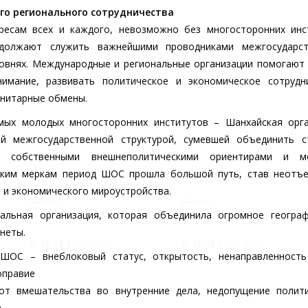
го регионального сотрудничества
есам всех и каждого, невозможно без многосторонних инст
одолжают служить важнейшими проводниками межгосударст
ровнях. Международные и региональные организации помогают
имание, развивать политическое и экономическое сотрудни
анитарные обмены.
мых молодых многосторонних институтов – Шанхайская орга
ой межгосударственной структурой, сумевшей объединить с
и, собственными внешнеполитическими ориентирами и м
еским меркам период ШОС прошла большой путь, став неотъ
 и экономического мироустройства.
льная организация, которая объединила огромное географ
неты.
 ШОС – внеблоковый статус, открытость, ненаправленность
оправие
 от вмешательства во внутренние дела, недопущение полит
.