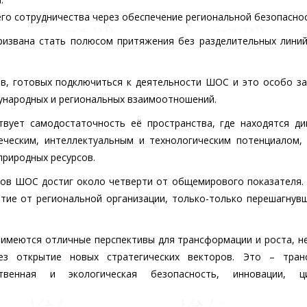
го сотрудничества через обеспечение региональной безопаснос
призвана стать полюсом притяжения без разделительных лини
тв, готовых подключиться к деятельности ШОС и это особо з
ународных и региональных взаимоотношений.
ует самодостаточность её пространства, где находятся ди
ческим, интеллектуальным и технологическим потенциалом,
природных ресурсов.
ков ШОС достиг около четверти от общемирового показателя.
тие от региональной организации, только-только перешагнув
имеются отличные перспективы для трансформации и роста, н
ез открытие новых стратегических векторов. Это – тран
ьственная и экологическая безопасность, инновации, ц