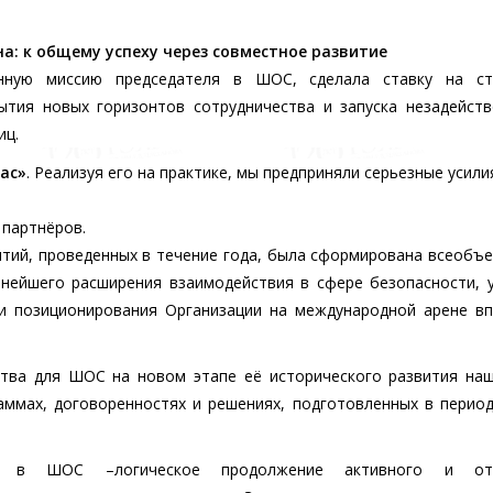
а: к общему успеху через совместное развитие
енную миссию председателя в ШОС, сделала ставку на ст
ытия новых горизонтов сотрудничества и запуска незадейст
иц.
ас»
. Реализуя его на практике, мы предприняли серьезные усили
 партнёров.
ятий, проведенных в течение года, была сформирована всеоб
нейшего расширения взаимодействия в сфере безопасности, 
 и позиционирования Организации на международной арене в
тва для ШОС на новом этапе её исторического развития на
аммах, договоренностях и решениях, подготовленных в перио
на в ШОС –логическое продолжение активного и от