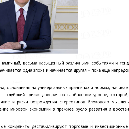
инамичный, весьма насыщенный различными событиями и тен
анчивается одна эпоха и начинается другая – пока еще непредс
а, основанная на универсальных принципах и нормах, начинае
 – глубокий кризис доверия на глобальном уровне, который
ояние и риски возрождения стереотипов блокового мышлени
ение мировой экономики в прежнее русло развития и восста
ые конфликты дестабилизируют торговые и инвестиционные 