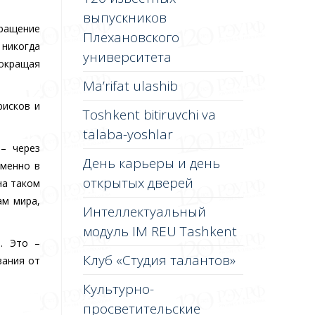
выпускников
ращение
Плехановского
 никогда
университета
сокращая
Ma’rifat ulashib
рисков и
Toshkent bitiruvchi va
talaba-yoshlar
– через
День карьеры и день
Именно в
открытых дверей
на таком
ам мира,
Интеллектуальный
модуль IM REU Tashkent
. Это –
Клуб «Студия талантов»
вания от
Культурно-
просветительские