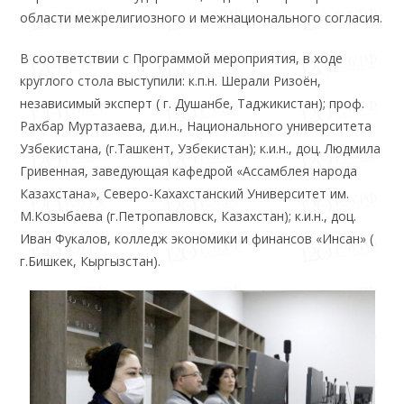
области межрелигиозного и межнационального согласия.
В соответствии с Программой мероприятия, в ходе
круглого стола выступили: к.п.н. Шерали Ризоён,
независимый эксперт ( г. Душанбе, Таджикистан); проф.
Рахбар Муртазаева, д.и.н., Национального университета
Узбекистана, (г.Ташкент, Узбекистан); к.и.н., доц. Людмила
Гривенная, заведующая кафедрой «Ассамблея народа
Казахстана», Северо-Кахахстанский Университет им.
М.Козыбаева (г.Петропавловск, Казахстан); к.и.н., доц.
Иван Фукалов, колледж экономики и финансов «Инсан» (
г.Бишкек, Кыргызстан).