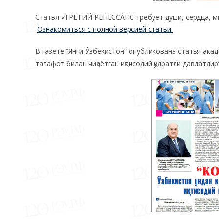
Статья «ТРЕТИЙ РЕНЕССАНС требует души, сердца, мыс
Ознакомиться с полной версией статьи.
В газете “Янги Ўзбекистон“ опубликована статья ака
талафот билан чиқаётган иқтисодий қудратли давлатдир”