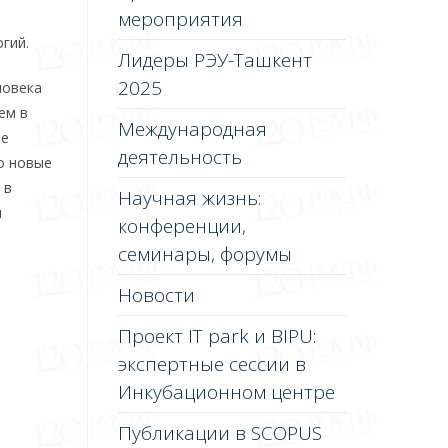
мероприятия
гий.
Лидеры РЭУ-Ташкент
2025
ловека
ем в
Международная
ие
деятельность
о новые
 в
Научная жизнь:
я
конференции,
семинары, форумы
Новости
Проект IT park и BIPU:
экспертные сессии в
Инкубационном центре
Публикации в SCOPUS