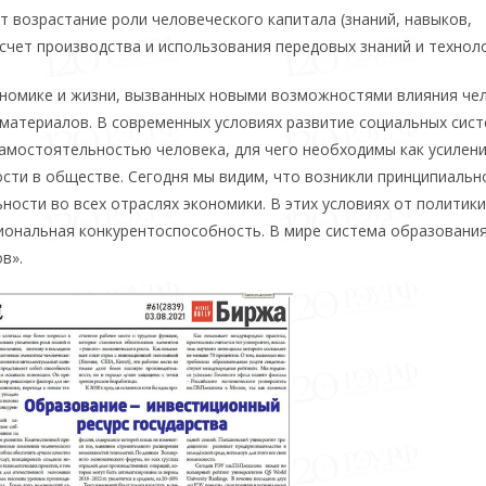
т возрастание роли человече­ского капитала (знаний, навыков,
 счет производства и использования передо­вых знаний и техноло
ономике и жизни, вызванных новыми возможностями влияния че
мате­риалов. В современных условиях развитие со­циальных сист
самостоятельностью человека, для чего необходимы как усилен
ости в обществе. Сегодня мы видим, что возникли принципиальн
ости во всех отраслях экономики. В этих условиях от политики
иональная конкурентоспособ­ность. В мире система образовани
в».