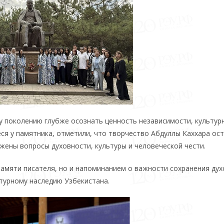
 поколению глубже осознать ценность независимости, культур
ся у памятника, отметили, что творчество Абдуллы Каххара ос
ажены вопросы духовности, культуры и человеческой чести.
памяти писателя, но и напоминанием о важности сохранения ду
турному наследию Узбекистана.