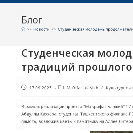
Блог
>>
Новости
>>
Студенческая молодёжь продолжатели
Студенческая моло
традиций прошлого
17.09.2025
Ma’rifat ulashib
/
Культурно-
В рамках реализации проекта “Маърифат улашиб” 17 с
Абдуллы Каххара, студенты Ташкентского филиала РЭ
память, возложив цветы к памятнику на Аллее Литер