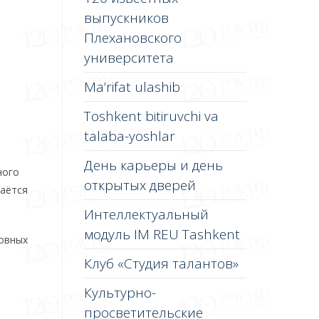
выпускников
Плехановского
университета
Ma’rifat ulashib
Toshkent bitiruvchi va
talaba-yoshlar
День карьеры и день
ного
открытых дверей
таётся
Интеллектуальный
модуль IM REU Tashkent
ховных
Клуб «Студия талантов»
Культурно-
просветительские