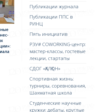
Публикации журнала
Публикации ППС в
РИНЦ
нные
Пять инициатив
нес-
ях
РЭУ# COWORKING-центр:
ции»:
мастер-классы, гостевые
иала
лекции, стартапы
СДОГ «ҚАЛҚОН»
Спортивная жизнь:
турниры, соревнования,
Шахматная школа
Студенческие научные
кружки: дебаты, круглые