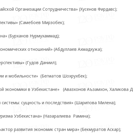
айской Организации Сотрудничества» (Хусенов Фирдавс);
пективы» (Самебоев Мирзобек);
на» (Бурханов Нурмухаммад);
ономических отношений» (Абдуллаев Ахмадхужа);
рспективы» (Гудов Даниил);
ции и мобильности» (Бегматов Шохрухбек);
й экономики в Узбекистане» (Авазхонов Аъзамхон, Халикова Д
системы: сущность и последствия» (Шарипова Милена);
ризма Узбекистана» (Назаралиева Рамина);
актор развития экономик стран мира» (Бекмуратов Аскар);