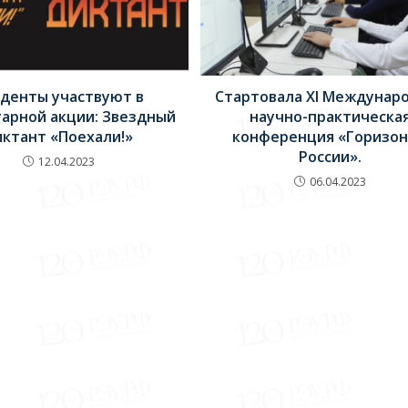
денты участвуют в
Стартовала ХI Междунар
арной акции: Звездный
научно-практическа
иктант «Поехали!»
конференция «Горизо
России».
12.04.2023
06.04.2023