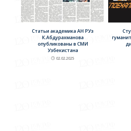
Статьи академика АН РУз
Сту
К.Абдурахманова
гуманит
опубликованы в СМИ
д
Узбекистана
02.02.2025