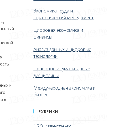
Экономика труда и
стратегический менеджмент
ксу
ансовый
Цифровая экономика и
финансы
ической
Анализ данных и цифровые
технологии
ая
ность
Правовые и гуманитарные
дисциплины
нных и
Международная экономика и
ого
бизнес
и в
РУБРИКИ
120 известных