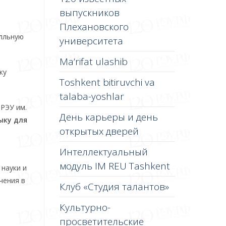
выпускников
Плехановского
алльную
университета
Ma’rifat ulashib
ку
Toshkent bitiruvchi va
talaba-yoshlar
 РЭУ им.
День карьеры и день
ыку для
открытых дверей
Интеллектуальный
модуль IM REU Tashkent
 науки и
чения в
Клуб «Студия талантов»
Культурно-
просветительские