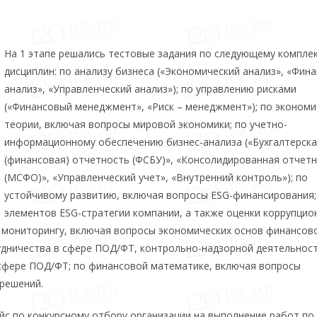
На 1 этапе решались тестовые задания по следующему компле
дисциплин: по анализу бизнеса («Экономический анализ», «Фин
анализ», «Управленческий анализ»); по управлению рисками
(«Финансовый менеджмент», «Риск – менеджмент»); по эконом
теории, включая вопросы мировой экономики; по учетно-
информационному обеспечению бизнес-анализа («Бухгалтерск
(финансовая) отчетность (ФСБУ)», «Консолидированная отчет
(МСФО)», «Управленческий учет», «Внутренний контроль»); по
устойчивому развитию, включая вопросы ESG-финансирования;
элементов ESG-стратегии компании, а также оценки коррупцио
 мониторингу, включая вопросы экономических основ финансов
удничества в сфере ПОД/ФТ, контрольно-надзорной деятельност
 сфере ПОД/ФТ; по финансовой математике, включая вопросы
решений.
йс по конкурсному отбору организации на выполнение работ по