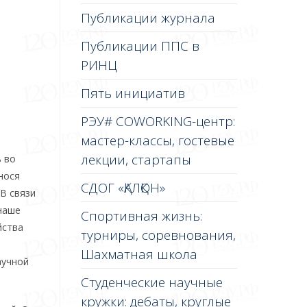
Публикации журнала
Публикации ППС в
РИНЦ
Пять инициатив
РЭУ# COWORKING-центр:
мастер-классы, гостевые
лекции, стартапы
 во
нося
СДОГ «ҚАЛҚОН»
В связи
 наше
Спортивная жизнь:
йства
турниры, соревнования,
Шахматная школа
аучной
Студенческие научные
кружки: дебаты, круглые