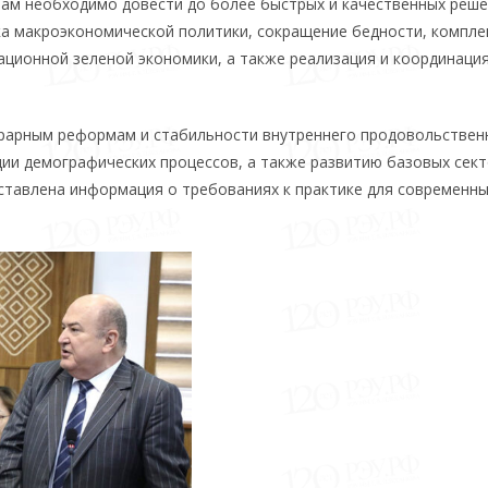
 нам необходимо довести до более быстрых и качественных реше
ка макроэкономической политики, сокращение бедности, компле
ационной зеленой экономики, а также реализация и координаци
грарным реформам и стабильности внутреннего продовольствен
ции демографических процессов, а также развитию базовых сек
тавлена ​​информация о требованиях к практике для современн