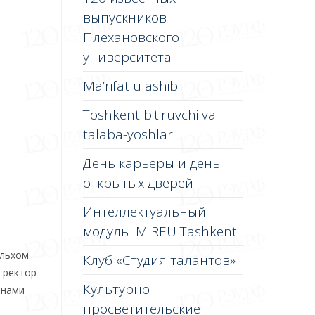
выпускников
Плехановского
университета
Ma’rifat ulashib
Toshkent bitiruvchi va
talaba-yoshlar
День карьеры и день
открытых дверей
Интеллектуальный
модуль IM REU Tashkent
Ильхом
Клуб «Студия талантов»
 ректор
Культурно-
анами
просветительские