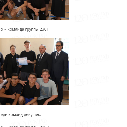
то – команда группы 2301
реди команд девушек: