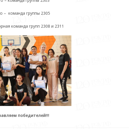
то – команда группы 2303
то – команда группы 2305
орная команда групп 2308 и 2311
авляем победителей!!!