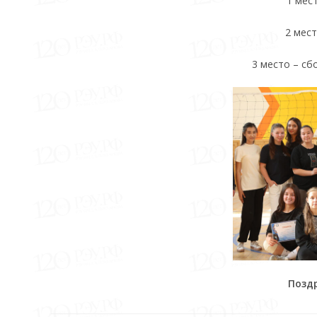
1 мес
2 мес
3 место – сб
Поздр