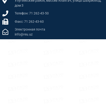
Улугбекский район, массив Ялангач, улица Шахриобод,
дом 3
Телефон: 71 262-43-50
Факс: 71 262-43-60
Электронная почта
info@reu.uz