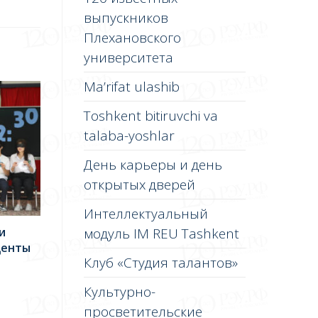
выпускников
Плехановского
университета
Ma’rifat ulashib
Toshkent bitiruvchi va
talaba-yoshlar
День карьеры и день
открытых дверей
Интеллектуальный
и
модуль IM REU Tashkent
денты
Клуб «Студия талантов»
Культурно-
просветительские