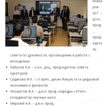
бназа
ров
Ш.Г. –
д.п.н.,
проф.
,
предс
едате
ль
совета по духовности, просвещению и работе с
молодежью
Кабулов А.А. – к.э.н., доц., председатель совета
кураторов
Сидикова Ф.Х. – ст.преп., декан Факультета цифровой
экономики и финансов
Неъматов Ж.А. – д.ю.н. проф. кафедры «ЭТиУ»,
координатор научных школ
Мирзаев А.А. – д.ю.н. проф,