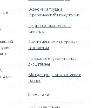
Экономика труда и
ты. В
стратегический менеджмент
Цифровая экономика и
и
финансы
иальной
Анализ данных и цифровые
технологии
вушек,
ли в
Правовые и гуманитарные
дисциплины
А
Международная экономика и
 газете
бизнес
РУБРИКИ
120 известных