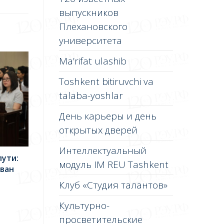
выпускников
Плехановского
университета
Ma’rifat ulashib
Toshkent bitiruvchi va
talaba-yoshlar
День карьеры и день
открытых дверей
Интеллектуальный
пути:
модуль IM REU Tashkent
ован
Клуб «Студия талантов»
Культурно-
просветительские