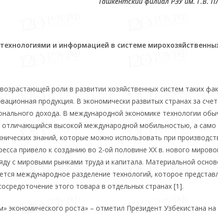
Ташкентский
филиал
РЭУ
им
.
Г.В. П
ехнологиями и информацией в системе мирохозяйственных
возрастающей роли в развитии хозяйственных систем таких фа
овационная продукция. В экономически развитых странах за счет
онального дохода. В международной экономике технологии обы
, отличающийся высокой международной мобильностью, а само
ехнических знаний, которые можно использовать при производст
ресса привело к созданию во 2-ой половине XX в. нового мирово
яду с мировыми рынками труда и капитала. Материальной основ
ется международное разделение технологий, которое представ
осредоточение этого товара в отдельных странах [1].
» экономического роста» – отметил Президент Узбекистана на