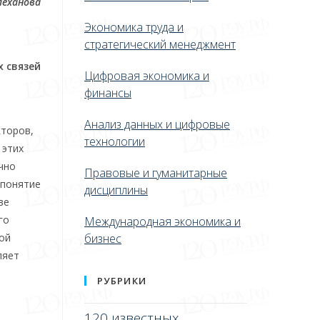
леханова
Экономика труда и
стратегический менеджмент
 связей
Цифровая экономика и
финансы
Анализ данных и цифровые
кторов,
технологии
 этих
чно
Правовые и гуманитарные
 понятие
дисциплины
ве
го
Международная экономика и
ой
бизнес
ляет
РУБРИКИ
120 известных