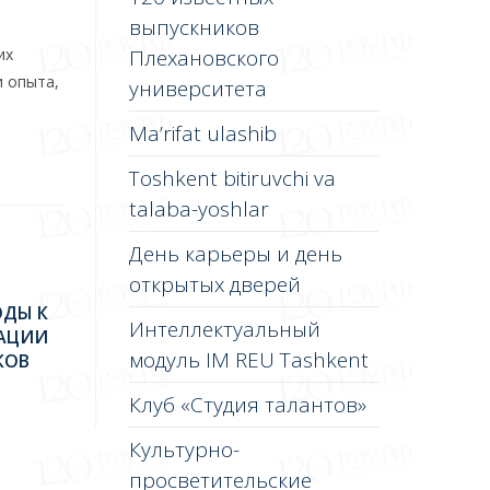
выпускников
их
Плехановского
и опыта,
университета
Ma’rifat ulashib
Toshkent bitiruvchi va
talaba-yoshlar
День карьеры и день
открытых дверей
ДЫ К
Интеллектуальный
АЦИИ
модуль IM REU Tashkent
КОВ
Клуб «Студия талантов»
Культурно-
просветительские