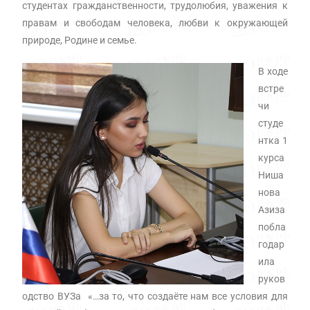
студентах гражданственности, трудолюбия, уважения к
правам и свободам человека, любви к окружающей
природе, Родине и семье.
В ходе
встре
чи
студе
нтка 1
курса
Ниша
нова
Азиза
побла
годар
ила
руков
одство ВУЗа «…за то, что создаёте нам все условия для