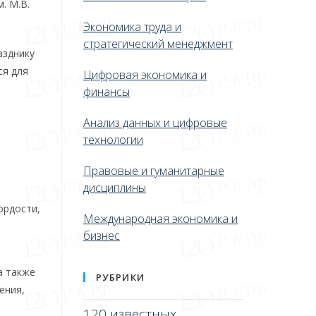
. М.В.
Экономика труда и
стратегический менеджмент
азднику
ся для
Цифровая экономика и
финансы
Анализ данных и цифровые
технологии
Правовые и гуманитарные
дисциплины
ордости,
Международная экономика и
бизнес
а также
РУБРИКИ
ения,
120 известных