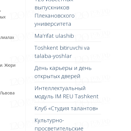
выпускников
,
Плехановского
ных
университета
Ma’rifat ulashib
илиалах
Toshkent bitiruvchi va
talaba-yoshlar
и. Жюри
День карьеры и день
открытых дверей
Интеллектуальный
 Львова
модуль IM REU Tashkent
Клуб «Студия талантов»
Культурно-
просветительские