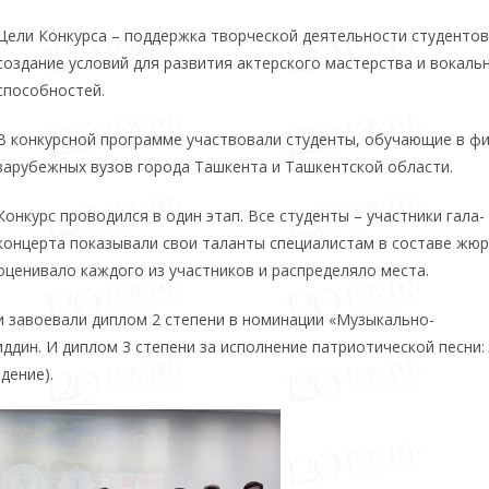
Цели Конкурса – поддержка творческой деятельности студентов
создание условий для развития актерского мастерства и вокаль
способностей.
В конкурсной программе участвовали студенты, обучающие в ф
зарубежных вузов города Ташкента и Ташкентской области.
Конкурс проводился в один этап. Все студенты – участники гала-
концерта показывали свои таланты специалистам в составе жюр
оценивало каждого из участников и распределяло места.
и завоевали диплом 2 степени в номинации «Музыкально-
дин. И диплом 3 степени за исполнение патриотической песни:
дение).