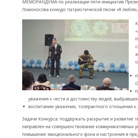
МЕМОРАНДУМА по реализации пяти инициатив Президе
Ломоносова конкурс патриотической песни «Я люблю, 
К
«
п
с
а
с
п
О
п
уважения к чести и достоинству людей, выбравших
воспитанию уважения, толерантного отношения к 
Задачи Конкурса: поддержать раскрытие и развитие т
направлен на совершенствование коммуникативных ум
повышение эмоционального фона и настроения в пред