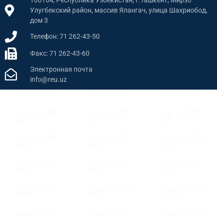
Улугбекский район, массив Ялангач, улица Шахриобод,
дом 3
Телефон: 71 262-43-50
Факс: 71 262-43-60
Электронная почта
info@reu.uz